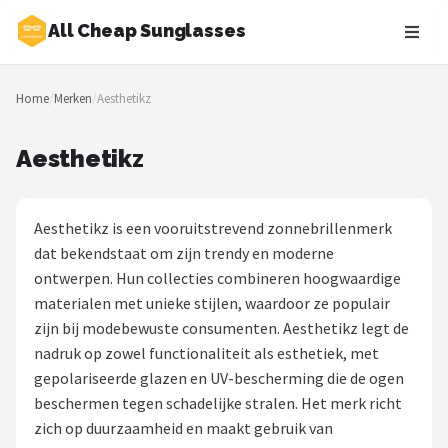
All Cheap Sunglasses
Zoeken
Home
/
Merken
/
Aesthetikz
NAVIGATIE
Shop
Aesthetikz
Merken
Aesthetikz is een vooruitstrevend zonnebrillenmerk
Blog
dat bekendstaat om zijn trendy en moderne
ontwerpen. Hun collecties combineren hoogwaardige
Zonnebrillen
materialen met unieke stijlen, waardoor ze populair
zijn bij modebewuste consumenten. Aesthetikz legt de
Baby zonnebrillen
nadruk op zowel functionaliteit als esthetiek, met
gepolariseerde glazen en UV-bescherming die de ogen
Shop
beschermen tegen schadelijke stralen. Het merk richt
POPULAIRE MERKEN
zich op duurzaamheid en maakt gebruik van