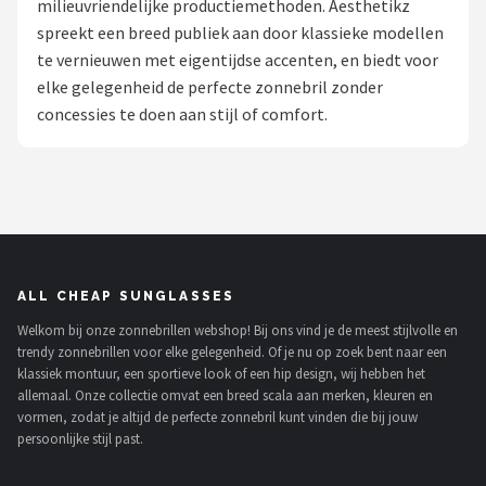
milieuvriendelijke productiemethoden. Aesthetikz
Polaroid
spreekt een breed publiek aan door klassieke modellen
te vernieuwen met eigentijdse accenten, en biedt voor
KIMU
elke gelegenheid de perfecte zonnebril zonder
concessies te doen aan stijl of comfort.
Kingseven
Sinner
Montuurtjevoorjou
Fako Fashion®
ALL CHEAP SUNGLASSES
Welkom bij onze zonnebrillen webshop! Bij ons vind je de meest stijlvolle en
Guess
trendy zonnebrillen voor elke gelegenheid. Of je nu op zoek bent naar een
klassiek montuur, een sportieve look of een hip design, wij hebben het
Maesy
allemaal. Onze collectie omvat een breed scala aan merken, kleuren en
vormen, zodat je altijd de perfecte zonnebril kunt vinden die bij jouw
persoonlijke stijl past.
Fako Sunglasses®