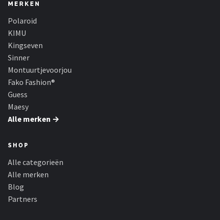
Zonnebril Dames
MERKEN
Polaroid
Alle merken →
KIMU
Kingseven
Sinner
Montuurtjevoorjou
Fako Fashion®
Guess
Maesy
Alle merken →
SHOP
Alle categorieën
Alle merken
Blog
Partners