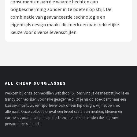
consumenten aan die waarde hechten aan
Polaroid
oogbescherming zonder in te boeten op stijl. De
combinatie van geavanceerde technologie en
KIMU
eigentijds design maakt dit merk een aantrekkelijke
keuze voor diverse levensstijlen.
Kingseven
Sinner
Montuurtjevoorjou
Fako Fashion®
ALL CHEAP SUNGLASSES
Welkom bij onze zonnebrillen webshop! Bij ons vind je de meest stijlvolle en
Guess
trendy zonnebrillen voor elke gelegenheid. Of je nu op zoek bent naar een
klassiek montuur, een sportieve look of een hip design, wij hebben het
Maesy
allemaal. Onze collectie omvat een breed scala aan merken, kleuren en
vormen, zodat je altijd de perfecte zonnebril kunt vinden die bij jouw
persoonlijke stijl past.
Fako Sunglasses®