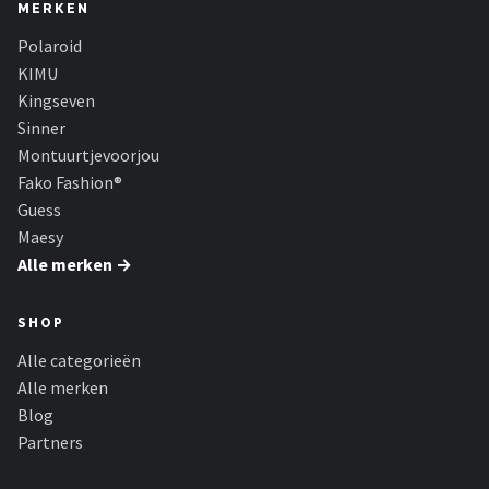
Serengeti
MERKEN
Polaroid
Alle merken →
KIMU
Kingseven
Sinner
Montuurtjevoorjou
Fako Fashion®
Guess
Maesy
Alle merken →
SHOP
Alle categorieën
Alle merken
Blog
Partners