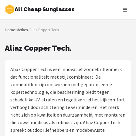
All Cheap Sunglasses
Zoeken
Home
/
Merken
/
Aliaz Copper Tech.
NAVIGATIE
Shop
Aliaz Copper Tech.
Merken
Aliaz Copper Tech is een innovatief zonnebrillenmerk
Blog
dat functionaliteit met stijl combineert. De
zonnebrillen zijn ontworpen met gepatenteerde
Zonnebrillen
kopertechnologie, die bescherming biedt tegen
schadelijke UV-stralen en tegelijkertijd het kijkcomfort
Baby zonnebrillen
verhoogt door schittering te verminderen. Het merk
richt zich op kwaliteit en duurzaamheid, met monturen
Shop
die zowel modieus als robuust zijn. Aliaz Copper Tech
POPULAIRE MERKEN
spreekt outdoorliefhebbers en modebewuste