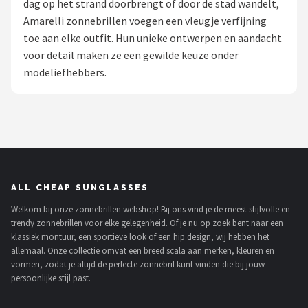
dag op het strand doorbrengt of door de stad wandelt,
Polaroid
Amarelli zonnebrillen voegen een vleugje verfijning
toe aan elke outfit. Hun unieke ontwerpen en aandacht
KIMU
voor detail maken ze een gewilde keuze onder
modeliefhebbers.
Kingseven
Sinner
Montuurtjevoorjou
Fako Fashion®
ALL CHEAP SUNGLASSES
Welkom bij onze zonnebrillen webshop! Bij ons vind je de meest stijlvolle en
Guess
trendy zonnebrillen voor elke gelegenheid. Of je nu op zoek bent naar een
klassiek montuur, een sportieve look of een hip design, wij hebben het
Maesy
allemaal. Onze collectie omvat een breed scala aan merken, kleuren en
vormen, zodat je altijd de perfecte zonnebril kunt vinden die bij jouw
persoonlijke stijl past.
Fako Sunglasses®