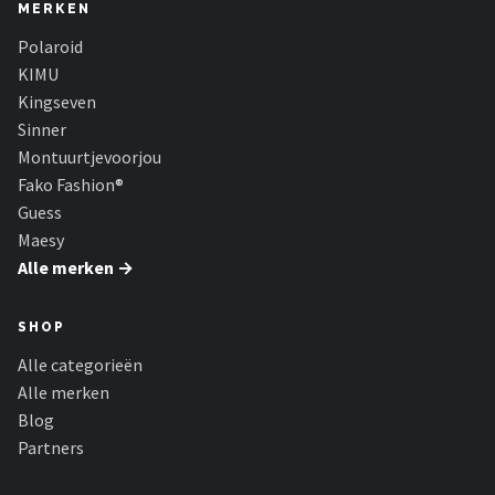
Serengeti
MERKEN
Polaroid
Alle merken →
KIMU
Kingseven
Sinner
Montuurtjevoorjou
Fako Fashion®
Guess
Maesy
Alle merken →
SHOP
Alle categorieën
Alle merken
Blog
Partners