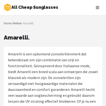
All Cheap Sunglasses
Zoeken
Home
/
Merken
/
Amarelli.
NAVIGATIE
Shop
Amarelli.
Merken
Amarelli is een opkomend zonnebrillenmerk dat
Blog
bekendstaat om zijn combinatie van stijl en
functionaliteit. Geïnspireerd door Italiaanse mode,
Zonnebrillen
biedt Amarelli een breed scala aan ontwerpen die zowel
klassiek als modern zijn. De zonnebrillen zijn
Baby zonnebrillen
vervaardigd met hoogwaardige materialen die
duurzaamheid en comfort garanderen. Amarelli hecht
Shop
veel waarde aan oogbescherming en gebruikt daarom
POPULAIRE MERKEN
lenzen die UV-straling effectief blokkeren. Of je nu een