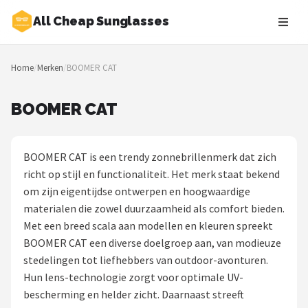
All Cheap Sunglasses
Zoeken
Home
/
Merken
/
BOOMER CAT
NAVIGATIE
Shop
BOOMER CAT
Merken
BOOMER CAT is een trendy zonnebrillenmerk dat zich
Blog
richt op stijl en functionaliteit. Het merk staat bekend
om zijn eigentijdse ontwerpen en hoogwaardige
Zonnebrillen
materialen die zowel duurzaamheid als comfort bieden.
Met een breed scala aan modellen en kleuren spreekt
Baby zonnebrillen
BOOMER CAT een diverse doelgroep aan, van modieuze
stedelingen tot liefhebbers van outdoor-avonturen.
Shop
Hun lens-technologie zorgt voor optimale UV-
POPULAIRE MERKEN
bescherming en helder zicht. Daarnaast streeft