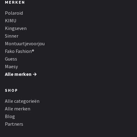
Serengeti
MERKEN
Polaroid
Alle merken →
KIMU
Kingseven
Sinner
Montuurtjevoorjou
Fako Fashion®
Guess
Maesy
Alle merken →
SHOP
Alle categorieën
Alle merken
Blog
Partners