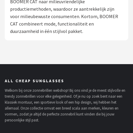
BOOMER CAT naar milieuvriendelijke
Polaroid
productiemethoden, waardoor ze aantrekkelijk zijn
voor milieubewuste consumenten. Kortom, BOOMER
KIMU
CAT combineert mode, functionaliteit en
duurzaamheid in één stijlvol pakket.
Kingseven
Sinner
Montuurtjevoorjou
Fako Fashion®
ALL CHEAP SUNGLASSES
Welkom bij onze zonnebrillen webshop! Bij ons vind je de meest stijlvolle en
Guess
trendy zonnebrillen voor elke gelegenheid. Of je nu op zoek bent naar een
klassiek montuur, een sportieve look of een hip design, wij hebben het
Maesy
allemaal. Onze collectie omvat een breed scala aan merken, kleuren en
vormen, zodat je altijd de perfecte zonnebril kunt vinden die bij jouw
persoonlijke stijl past.
Fako Sunglasses®