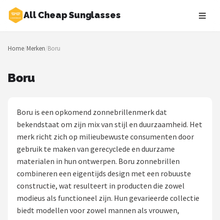
All Cheap Sunglasses
Zoeken
Home
/
Merken
/
Boru
NAVIGATIE
Shop
Boru
Merken
Boru is een opkomend zonnebrillenmerk dat
Blog
bekendstaat om zijn mix van stijl en duurzaamheid. Het
merk richt zich op milieubewuste consumenten door
Zonnebrillen
gebruik te maken van gerecyclede en duurzame
materialen in hun ontwerpen. Boru zonnebrillen
Baby zonnebrillen
combineren een eigentijds design met een robuuste
constructie, wat resulteert in producten die zowel
Shop
modieus als functioneel zijn. Hun gevarieerde collectie
POPULAIRE MERKEN
biedt modellen voor zowel mannen als vrouwen,