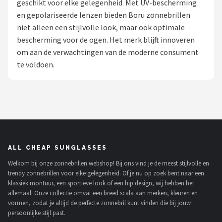
geschikt voor elke gelegenheid. Met UV-bescherming
Polaroid
en gepolariseerde lenzen bieden Boru zonnebrillen
niet alleen een stijlvolle look, maar ook optimale
KIMU
bescherming voor de ogen. Het merk blijft innoveren
om aan de verwachtingen van de moderne consument
Kingseven
te voldoen.
Sinner
Montuurtjevoorjou
Fako Fashion®
ALL CHEAP SUNGLASSES
Maesy
Welkom bij onze zonnebrillen webshop! Bij ons vind je de meest stijlvolle en
trendy zonnebrillen voor elke gelegenheid. Of je nu op zoek bent naar een
Fako Sunglasses®
klassiek montuur, een sportieve look of een hip design, wij hebben het
allemaal. Onze collectie omvat een breed scala aan merken, kleuren en
Guess
vormen, zodat je altijd de perfecte zonnebril kunt vinden die bij jouw
persoonlijke stijl past.