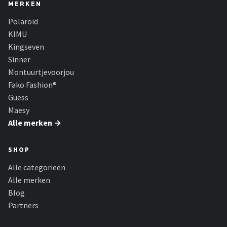
Zonnebril Dames
MERKEN
Polaroid
Alle merken →
KIMU
Kingseven
Sinner
Montuurtjevoorjou
Fako Fashion®
Guess
Maesy
Alle merken →
SHOP
Alle categorieën
Alle merken
Blog
Partners