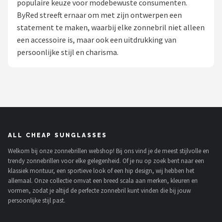
populaire keuze voor modebewuste consumenten.
Polaroid
ByRed streeft ernaar om met zijn ontwerpen een
statement te maken, waarbij elke zonnebril niet alleen
KIMU
een accessoire is, maar ook een uitdrukking van
persoonlijke stijl en charisma.
Kingseven
Sinner
Montuurtjevoorjou
Fako Fashion®
ALL CHEAP SUNGLASSES
Welkom bij onze zonnebrillen webshop! Bij ons vind je de meest stijlvolle en
Guess
trendy zonnebrillen voor elke gelegenheid. Of je nu op zoek bent naar een
klassiek montuur, een sportieve look of een hip design, wij hebben het
Maesy
allemaal. Onze collectie omvat een breed scala aan merken, kleuren en
vormen, zodat je altijd de perfecte zonnebril kunt vinden die bij jouw
persoonlijke stijl past.
Fako Sunglasses®