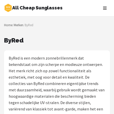
All Cheap Sunglasses
Zoeken
Home
/
Merken
/
ByRed
NAVIGATIE
Shop
ByRed
Merken
ByRed is een modern zonnebrillenmerk dat
Blog
bekendstaat om zijn scherpe en modieuze ontwerpen.
Het merk richt zich op zowel functionaliteit als
Zonnebrillen
esthetiek, met oog voor detail en kwaliteit. De
collecties van ByRed combineren eigentijdse trends
Baby zonnebrillen
met duurzaamheid, waarbij gebruik wordt gemaakt van
hoogwaardige materialen die bescherming bieden
Shop
tegen schadelijke UV-stralen. De diverse stijlen,
POPULAIRE MERKEN
variërend van klassiek tot avant-garde, maken het een