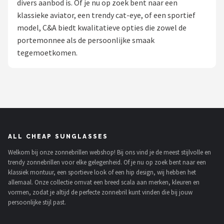
divers aanbod is. Of je nu op zoek bent naar een
Polaroid
klassieke aviator, een trendy cat-eye, of een sportief
model, C&A biedt kwalitatieve opties die zowel de
KIMU
portemonnee als de persoonlijke smaak
tegemoetkomen.
Kingseven
Sinner
Montuurtjevoorjou
Fako Fashion®
ALL CHEAP SUNGLASSES
Welkom bij onze zonnebrillen webshop! Bij ons vind je de meest stijlvolle en
Guess
trendy zonnebrillen voor elke gelegenheid. Of je nu op zoek bent naar een
klassiek montuur, een sportieve look of een hip design, wij hebben het
Maesy
allemaal. Onze collectie omvat een breed scala aan merken, kleuren en
vormen, zodat je altijd de perfecte zonnebril kunt vinden die bij jouw
persoonlijke stijl past.
Fako Sunglasses®