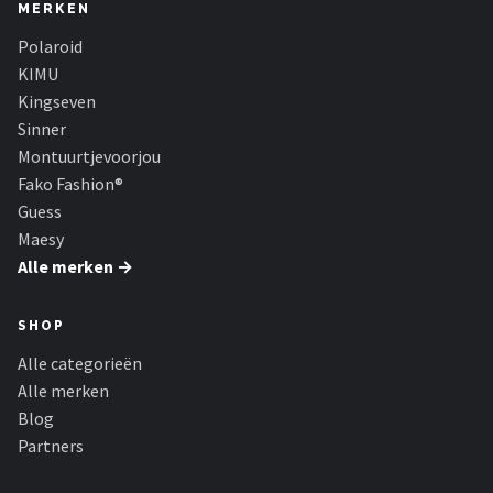
Serengeti
MERKEN
Polaroid
Alle merken →
KIMU
Kingseven
Sinner
Montuurtjevoorjou
Fako Fashion®
Guess
Maesy
Alle merken →
SHOP
Alle categorieën
Alle merken
Blog
Partners