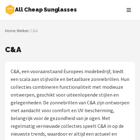
All Cheap Sunglasses
Zoeken
Home
/
Merken
/
C&A
NAVIGATIE
Shop
C&A
Merken
C&A, een vooraanstaand Europees modebedrijf, biedt
Blog
een scala aan stijlvolle en betaalbare zonnebrillen. Hun
collecties combineren functionaliteit met modieuze
Zonnebrillen
ontwerpen, geschikt voor uiteenlopende stijlen en
gelegenheden. De zonnebrillen van C&A zijn ontworpen
Baby zonnebrillen
met aandacht voor comfort en UV-bescherming,
belangrijk voor de gezondheid van je ogen. Met
Shop
regelmatig vernieuwde collecties speelt C&A in op de
POPULAIRE MERKEN
nieuwste trends, waardoor er altijd een actueel en