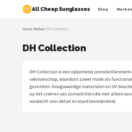
All Cheap Sunglasses
Shop
Merke
Zoeken
Home
/
Merken
/
DH Collection
NAVIGATIE
Shop
DH Collection
Merken
Blog
DH Collection is een opkomend zonnebrillenmerk da
vakmanschap, waardoor zowel mode als functionalit
Zonnebrillen
gezichten. Hoogwaardige materialen en UV-bescherm
op het creëren van zonnebrillen die niet alleen een
Baby zonnebrillen
aandacht voor detail en klanttevredenheid.
Shop
POPULAIRE MERKEN