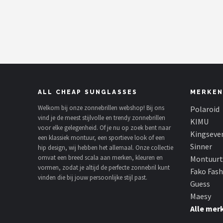
Polaroid
KIMU
Kingseven
Sinner
ALL CHEAP SUNGLASSES
MERKEN
Montuurtjevoorjou
Welkom bij onze zonnebrillen webshop! Bij ons
Polaroid
vind je de meest stijlvolle en trendy zonnebrillen
KIMU
voor elke gelegenheid. Of je nu op zoek bent naar
Fako Fashion®
Kingseve
een klassiek montuur, een sportieve look of een
Sinner
hip design, wij hebben het allemaal. Onze collectie
Guess
omvat een breed scala aan merken, kleuren en
Montuurt
vormen, zodat je altijd de perfecte zonnebril kunt
Fako Fas
Maesy
vinden die bij jouw persoonlijke stijl past.
Guess
Maesy
Fako Sunglasses®
Alle mer