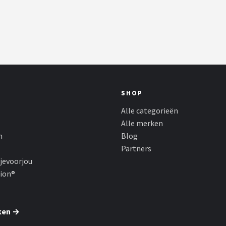
SHOP
Alle categorieën
Alle merken
n
Blog
Partners
jevoorjou
hion®
ken →