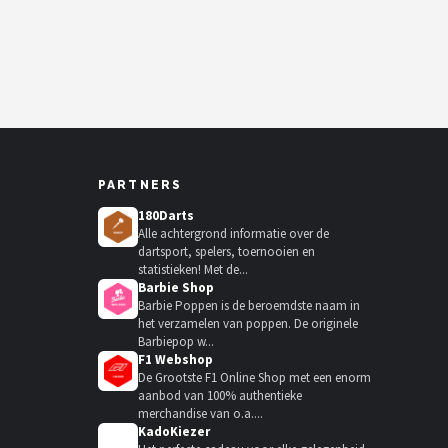
PARTNERS
180Darts
Alle achtergrond informatie over de
dartsport, spelers, toernooien en
statistieken! Met de...
Barbie Shop
Barbie Poppen is de beroemdste naam in
het verzamelen van poppen. De originele
Barbiepop w...
F1 Webshop
De Grootste F1 Online Shop met een enorm
aanbod van 100% authentieke
merchandise van o.a....
KadoKiezer
🎁