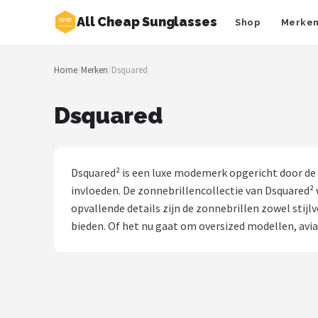
All Cheap Sunglasses
Shop
Merke
Zoeken
Home
/
Merken
/
Dsquared
NAVIGATIE
Shop
Dsquared
Merken
Blog
Dsquared² is een luxe modemerk opgericht door de
invloeden. De zonnebrillencollectie van Dsquared²
Zonnebrillen
opvallende details zijn de zonnebrillen zowel sti
bieden. Of het nu gaat om oversized modellen, aviat
Baby zonnebrillen
Shop
POPULAIRE MERKEN