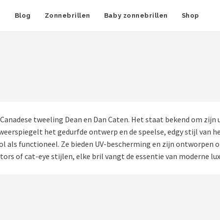
n
Blog
Zonnebrillen
Baby zonnebrillen
Shop
 Canadese tweeling Dean en Dan Caten. Het staat bekend om zijn 
 weerspiegelt het gedurfde ontwerp en de speelse, edgy stijl van
jlvol als functioneel. Ze bieden UV-bescherming en zijn ontworpe
ors of cat-eye stijlen, elke bril vangt de essentie van moderne lu