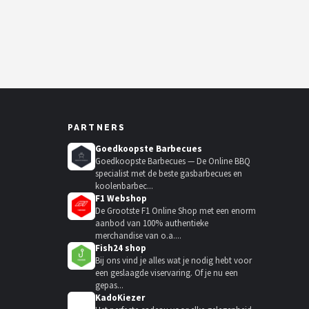
PARTNERS
Goedkoopste Barbecues
Goedkoopste Barbecues — De Online BBQ
specialist met de beste gasbarbecues en
koolenbarbec...
F1 Webshop
De Grootste F1 Online Shop met een enorm
aanbod van 100% authentieke
merchandise van o.a....
Fish24 shop
Bij ons vind je alles wat je nodig hebt voor
een geslaagde viservaring. Of je nu een
gepas...
KadoKiezer
🎁