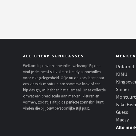
Polaroid
KIMU
Kingseven
Sinner
ALL CHEAP SUNGLASSES
MERKEN
Montuurtjevoorjou
Welkom bij onze zonnebrillen webshop! Bij ons
Polaroid
vind je de meest stijlvolle en trendy zonnebrillen
KIMU
voor elke gelegenheid. Of je nu op zoek bent naar
Fako Fashion®
Kingseve
een klassiek montuur, een sportieve look of een
Sinner
hip design, wij hebben het allemaal. Onze collectie
Guess
omvat een breed scala aan merken, kleuren en
Montuurt
vormen, zodat je altijd de perfecte zonnebril kunt
Fako Fas
Maesy
vinden die bij jouw persoonlijke stijl past.
Guess
Maesy
Fako Sunglasses®
Alle mer