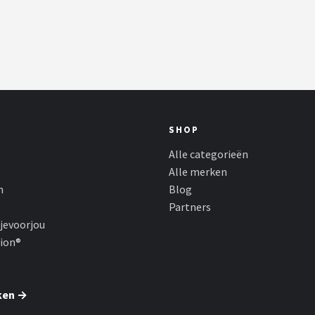
SHOP
Alle categorieën
Alle merken
n
Blog
Partners
jevoorjou
hion®
ken →