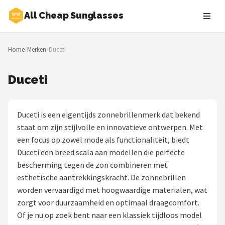
All Cheap Sunglasses
Zoeken
Home
/
Merken
/
Duceti
NAVIGATIE
Shop
Duceti
Merken
Duceti is een eigentijds zonnebrillenmerk dat bekend
Blog
staat om zijn stijlvolle en innovatieve ontwerpen. Met
een focus op zowel mode als functionaliteit, biedt
Zonnebrillen
Duceti een breed scala aan modellen die perfecte
bescherming tegen de zon combineren met
Baby zonnebrillen
esthetische aantrekkingskracht. De zonnebrillen
worden vervaardigd met hoogwaardige materialen, wat
Shop
zorgt voor duurzaamheid en optimaal draagcomfort.
POPULAIRE MERKEN
Of je nu op zoek bent naar een klassiek tijdloos model