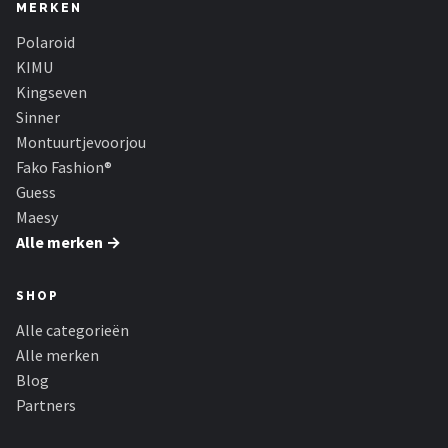
Zonnebril Dames
MERKEN
Polaroid
Alle merken →
KIMU
Kingseven
Sinner
Montuurtjevoorjou
Fako Fashion®
Guess
Maesy
Alle merken →
SHOP
Alle categorieën
Alle merken
Blog
Partners