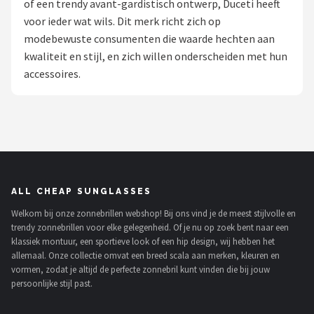
of een trendy avant-gardistisch ontwerp, Duceti heeft
Polaroid
voor ieder wat wils. Dit merk richt zich op
modebewuste consumenten die waarde hechten aan
KIMU
kwaliteit en stijl, en zich willen onderscheiden met hun
accessoires.
Kingseven
Sinner
Montuurtjevoorjou
Fako Fashion®
ALL CHEAP SUNGLASSES
Welkom bij onze zonnebrillen webshop! Bij ons vind je de meest stijlvolle en
Guess
trendy zonnebrillen voor elke gelegenheid. Of je nu op zoek bent naar een
klassiek montuur, een sportieve look of een hip design, wij hebben het
Maesy
allemaal. Onze collectie omvat een breed scala aan merken, kleuren en
vormen, zodat je altijd de perfecte zonnebril kunt vinden die bij jouw
persoonlijke stijl past.
Fako Sunglasses®