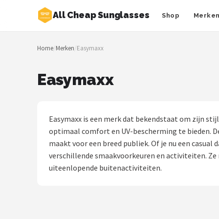
All Cheap Sunglasses
Shop
Merke
Zoeken
Home
/
Merken
/
Easymaxx
NAVIGATIE
Shop
Easymaxx
Merken
Blog
Easymaxx is een merk dat bekendstaat om zijn st
optimaal comfort en UV-bescherming te bieden. De
Zonnebrillen
maakt voor een breed publiek. Of je nu een casual 
verschillende smaakvoorkeuren en activiteiten. Ze 
Baby zonnebrillen
uiteenlopende buitenactiviteiten.
Shop
POPULAIRE MERKEN