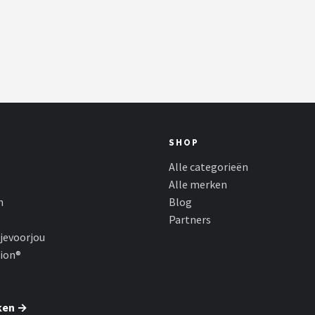
SHOP
Alle categorieën
Alle merken
n
Blog
Partners
jevoorjou
hion®
ken →