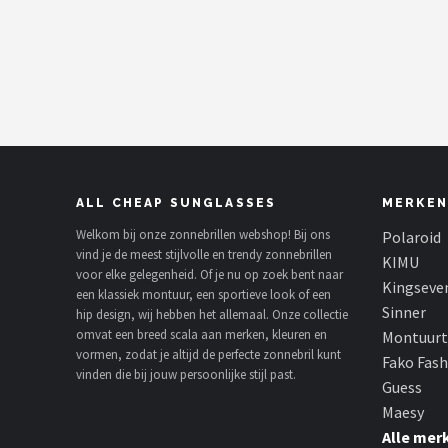
Polaroid
KIMU
Kingseven
Sinner
ALL CHEAP SUNGLASSES
MERKEN
Montuurtjevoorjou
Welkom bij onze zonnebrillen webshop! Bij ons
Polaroid
vind je de meest stijlvolle en trendy zonnebrillen
Fako Fashion®
KIMU
voor elke gelegenheid. Of je nu op zoek bent naar
Kingseve
een klassiek montuur, een sportieve look of een
Guess
Sinner
hip design, wij hebben het allemaal. Onze collectie
omvat een breed scala aan merken, kleuren en
Montuurt
vormen, zodat je altijd de perfecte zonnebril kunt
Maesy
Fako Fas
vinden die bij jouw persoonlijke stijl past.
Guess
Fako Sunglasses®
Maesy
Alle mer