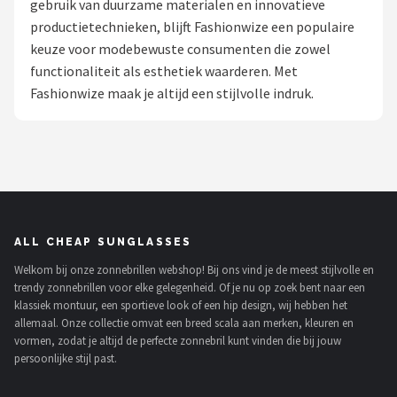
gebruik van duurzame materialen en innovatieve
Polaroid
productietechnieken, blijft Fashionwize een populaire
keuze voor modebewuste consumenten die zowel
KIMU
functionaliteit als esthetiek waarderen. Met
Fashionwize maak je altijd een stijlvolle indruk.
Kingseven
Sinner
Montuurtjevoorjou
Fako Fashion®
ALL CHEAP SUNGLASSES
Welkom bij onze zonnebrillen webshop! Bij ons vind je de meest stijlvolle en
Guess
trendy zonnebrillen voor elke gelegenheid. Of je nu op zoek bent naar een
klassiek montuur, een sportieve look of een hip design, wij hebben het
Maesy
allemaal. Onze collectie omvat een breed scala aan merken, kleuren en
vormen, zodat je altijd de perfecte zonnebril kunt vinden die bij jouw
persoonlijke stijl past.
Fako Sunglasses®