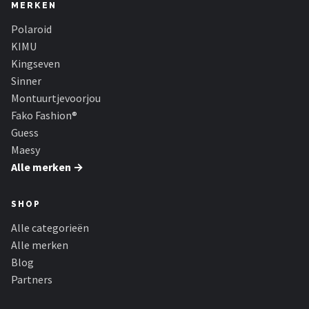
Serengeti
MERKEN
Polaroid
Alle merken →
KIMU
Kingseven
Sinner
Montuurtjevoorjou
Fako Fashion®
Guess
Maesy
Alle merken →
SHOP
Alle categorieën
Alle merken
Blog
Partners