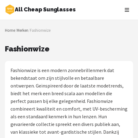
All Cheap Sunglasses
Zoeken
Home
/
Merken
/
Fashionwize
NAVIGATIE
Shop
Fashionwize
Merken
Fashionwize is een modern zonnebrillenmerk dat
Blog
bekendstaat om zijn stijlvolle en betaalbare
ontwerpen. Geïnspireerd door de laatste modetrends,
Zonnebrillen
biedt het merk een breed scala aan modellen die
perfect passen bij elke gelegenheid. Fashionwize
Baby zonnebrillen
combineert kwaliteit en comfort, met UV-bescherming
als een standaard kenmerk in hun lenzen. Hun
Shop
gevarieerde collectie spreekt een divers publiek aan,
POPULAIRE MERKEN
van klassieke tot avant-gardistische stijlen. Dankzij