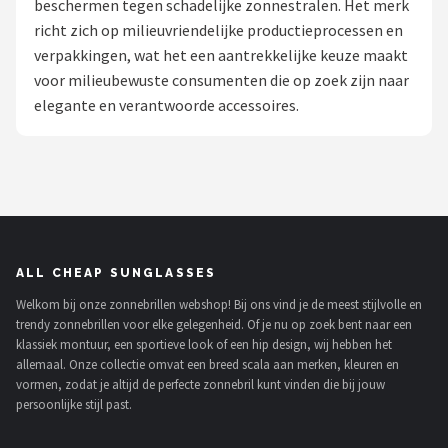
beschermen tegen schadelijke zonnestralen. Het merk
Polaroid
richt zich op milieuvriendelijke productieprocessen en
verpakkingen, wat het een aantrekkelijke keuze maakt
KIMU
voor milieubewuste consumenten die op zoek zijn naar
elegante en verantwoorde accessoires.
Kingseven
Sinner
Montuurtjevoorjou
Fako Fashion®
ALL CHEAP SUNGLASSES
Welkom bij onze zonnebrillen webshop! Bij ons vind je de meest stijlvolle en
Maesy
trendy zonnebrillen voor elke gelegenheid. Of je nu op zoek bent naar een
klassiek montuur, een sportieve look of een hip design, wij hebben het
Fako Sunglasses®
allemaal. Onze collectie omvat een breed scala aan merken, kleuren en
vormen, zodat je altijd de perfecte zonnebril kunt vinden die bij jouw
persoonlijke stijl past.
Guess