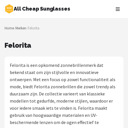
All Cheap Sunglasses
Zoeken
Home
/
Merken
/
Felorita
NAVIGATIE
Shop
Felorita
Merken
Felorita is een opkomend zonnebrillenmerk dat
Blog
bekend staat om zijn stijlvolle en innovatieve
ontwerpen. Met een focus op zowel functionaliteit als
Zonnebrillen
mode, biedt Felorita zonnebrillen die zowel trendy als
duurzaam zijn. De collectie varieert van klassieke
Baby zonnebrillen
modellen tot gedurfde, moderne stijlen, waardoor er
voor iedere smaak iets te vinden is. Felorita maakt
Shop
gebruik van hoogwaardige materialen en UV-
POPULAIRE MERKEN
beschermende lenzen om de ogen effectief te