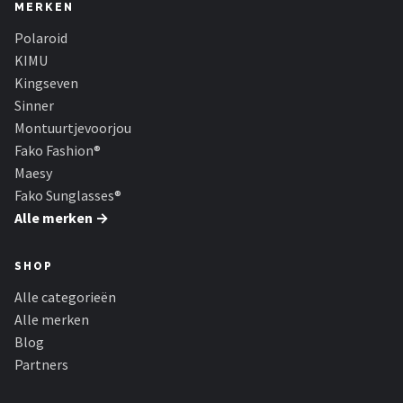
Serengeti
MERKEN
Polaroid
Alle merken →
KIMU
Kingseven
Sinner
Montuurtjevoorjou
Fako Fashion®
Maesy
Fako Sunglasses®
Alle merken →
SHOP
Alle categorieën
Alle merken
Blog
Partners