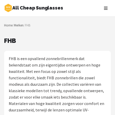
All Cheap Sunglasses
Zoeken
Home
/
Merken
/
FHB
NAVIGATIE
Shop
FHB
Merken
FHB is een opvallend zonnebrillenmerk dat
Blog
bekendstaat om zijn eigentijdse ontwerpen en hoge
kwaliteit. Met een focus op zowel stijl als
Zonnebrillen
functionaliteit, biedt FHB zonnebrillen die zowel
modieus als duurzaam zijn. De collecties variëren van
Baby zonnebrillen
klassieke modellen tot trendy, opvallende ontwerpen,
zodat er voor elke smaak iets beschikbaar is.
Shop
Materialen van hoge kwaliteit zorgen voor comfort en
POPULAIRE MERKEN
duurzaamheid, terwijl de lenzen optimale UV-