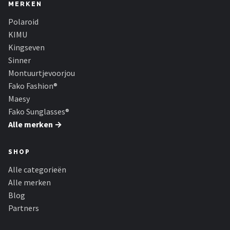
Serengeti
MERKEN
Polaroid
Alle merken →
KIMU
Kingseven
Sinner
Montuurtjevoorjou
Fako Fashion®
Maesy
Fako Sunglasses®
Alle merken →
SHOP
Alle categorieën
Alle merken
Blog
Partners