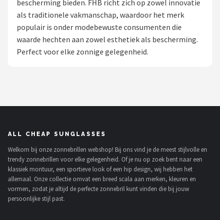
bescherming bieden. FHB richt zich op zowel innovatie
Polaroid
als traditionele vakmanschap, waardoor het merk
populair is onder modebewuste consumenten die
KIMU
waarde hechten aan zowel esthetiek als bescherming.
Perfect voor elke zonnige gelegenheid.
Kingseven
Sinner
Montuurtjevoorjou
Fako Fashion®
ALL CHEAP SUNGLASSES
Welkom bij onze zonnebrillen webshop! Bij ons vind je de meest stijlvolle en
Maesy
trendy zonnebrillen voor elke gelegenheid. Of je nu op zoek bent naar een
klassiek montuur, een sportieve look of een hip design, wij hebben het
Fako Sunglasses®
allemaal. Onze collectie omvat een breed scala aan merken, kleuren en
vormen, zodat je altijd de perfecte zonnebril kunt vinden die bij jouw
persoonlijke stijl past.
Guess