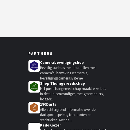
PARTNERS
Camerabeveiligingshop
Beveilig uw huis met deurbellen met
camera's, bewakingscamera's,
beveiligingscamerasysteme...
Shop Thuingereedschap
Het juiste tuingereedschap maakt elke klus
in de tuin eenvoudiger, met grasmaaiers,
hogedr...
180Darts
Alle achtergrond informatie over de
dartsport, spelers, toernooien en
statistieken! Met de...
KadoKiezer
🎁