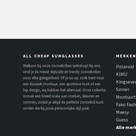
Polaroid
KIMU
Kingseven
Sinner
ALL CHEAP SUNGLASSES
MERKEN
Montuurtjevoorjou
Welkom bij onze zonnebrillen webshop! Bij ons
Polaroid
vind je de meest stijlvolle en trendy zonnebrillen
KIMU
voor elke gelegenheid. Of je nu op zoek bent naar
Fako Fashion®
Kingseve
een klassiek montuur, een sportieve look of een
Sinner
hip design, wij hebben het allemaal. Onze collectie
Maesy
omvat een breed scala aan merken, kleuren en
Montuurt
vormen, zodat je altijd de perfecte zonnebril kunt
Fako Fas
Guess
vinden die bij jouw persoonlijke stijl past.
Maesy
Guess
Fako Sunglasses®
Alle mer