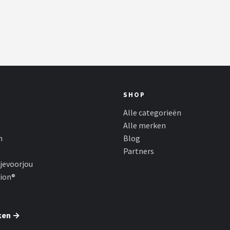
SHOP
Alle categorieën
Alle merken
n
Blog
Partners
jevoorjou
hion®
ken →