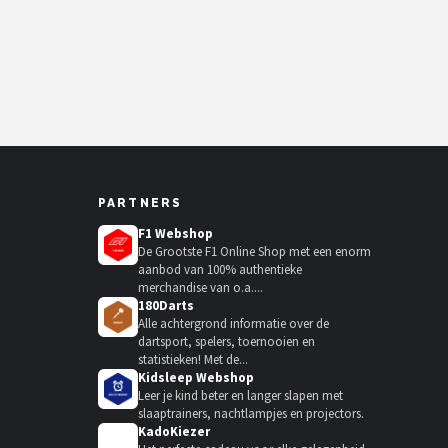
PARTNERS
F1 Webshop
De Grootste F1 Online Shop met een enorm
aanbod van 100% authentieke
merchandise van o.a....
180Darts
Alle achtergrond informatie over de
dartsport, spelers, toernooien en
statistieken! Met de...
Kidsleep Webshop
Leer je kind beter en langer slapen met
slaaptrainers, nachtlampjes en projectors.
KadoKiezer
🎁