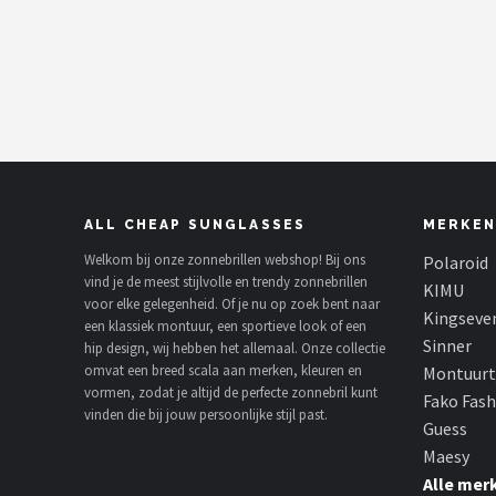
Polaroid
KIMU
Kingseven
Sinner
ALL CHEAP SUNGLASSES
MERKEN
Montuurtjevoorjou
Welkom bij onze zonnebrillen webshop! Bij ons
Polaroid
vind je de meest stijlvolle en trendy zonnebrillen
Fako Fashion®
KIMU
voor elke gelegenheid. Of je nu op zoek bent naar
Kingseve
een klassiek montuur, een sportieve look of een
Guess
Sinner
hip design, wij hebben het allemaal. Onze collectie
omvat een breed scala aan merken, kleuren en
Montuurt
vormen, zodat je altijd de perfecte zonnebril kunt
Maesy
Fako Fas
vinden die bij jouw persoonlijke stijl past.
Guess
Fako Sunglasses®
Maesy
Alle mer