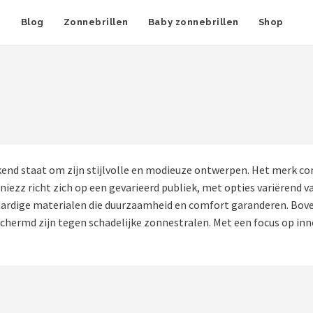
n
Blog
Zonnebrillen
Baby zonnebrillen
Shop
kend staat om zijn stijlvolle en modieuze ontwerpen. Het merk c
niezz richt zich op een gevarieerd publiek, met opties variërend v
aardige materialen die duurzaamheid en comfort garanderen. Bove
hermd zijn tegen schadelijke zonnestralen. Met een focus op innov