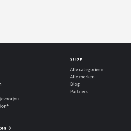
SHOP
Alle categorieën
Alle merken
n
Blog
Partners
jevoorjou
hion®
ken →