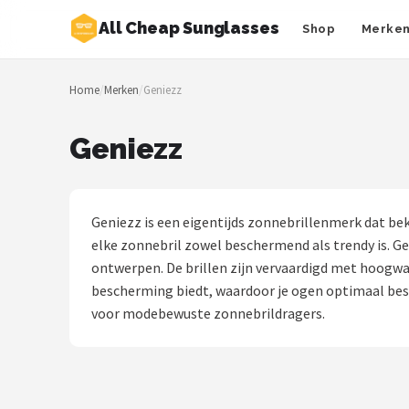
All Cheap Sunglasses
Shop
Merke
Zoeken
Home
/
Merken
/
Geniezz
NAVIGATIE
Shop
Geniezz
Merken
Blog
Geniezz is een eigentijds zonnebrillenmerk dat be
elke zonnebril zowel beschermend als trendy is. Ge
Zonnebrillen
ontwerpen. De brillen zijn vervaardigd met hoogw
bescherming biedt, waardoor je ogen optimaal besc
Baby zonnebrillen
voor modebewuste zonnebrildragers.
Shop
POPULAIRE MERKEN