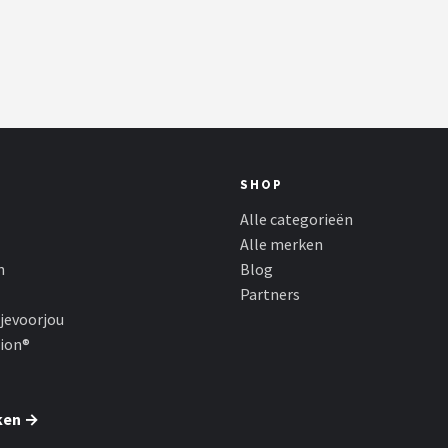
SHOP
Alle categorieën
Alle merken
n
Blog
Partners
jevoorjou
hion®
ken →