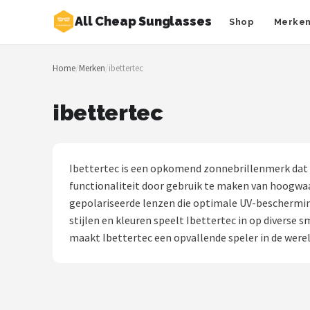
All Cheap Sunglasses
Shop
Merke
Zoeken
Home
/
Merken
/
ibettertec
NAVIGATIE
Shop
ibettertec
Merken
Blog
Ibettertec is een opkomend zonnebrillenmerk dat
functionaliteit door gebruik te maken van hoogwaa
Zonnebrillen
gepolariseerde lenzen die optimale UV-bescherming 
stijlen en kleuren speelt Ibettertec in op diverse 
Baby zonnebrillen
maakt Ibettertec een opvallende speler in de wer
Shop
POPULAIRE MERKEN