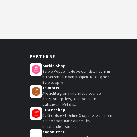
PARTNERS
Barbie Shop
Barbie Poppen is de beroemdste naam in
het verzamelen van poppen. De originele
Barbiepop w...
180Darts
Alle achtergrond informatie over de
dartsport, spelers, toernooien en
statistieken! Met de...
F1 Webshop
De Grootste F1 Online Shop met een enorm
aanbod van 100% authentieke
merchandise van o.a....
KadoKiezer
🎁