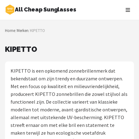
All Cheap Sunglasses
Zoeken
Home
/
Merken
/
KIPETTO
NAVIGATIE
Shop
KIPETTO
Merken
KIPETTO is een opkomend zonnebrillenmerk dat
Blog
bekendstaat om zijn trendy en duurzame ontwerpen.
Met een focus op kwaliteit en milieuvriendelijkheid,
Zonnebrillen
produceert KIPETTO zonnebrillen die zowel stijlvol als
functioneel zijn. De collectie varieert van klassieke
Baby zonnebrillen
modellen tot moderne, avant-gardistische ontwerpen,
allemaal met uitstekende UV-bescherming. KIPETTO
Shop
streeft ernaar om met elke bril een statement te
POPULAIRE MERKEN
maken terwijl ze hun ecologische voetafdruk