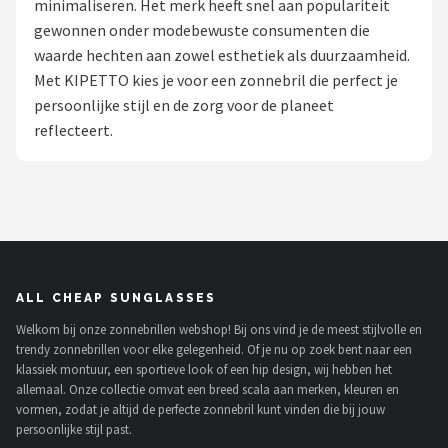
minimaliseren. Het merk heeft snel aan populariteit
Polaroid
gewonnen onder modebewuste consumenten die
waarde hechten aan zowel esthetiek als duurzaamheid.
KIMU
Met KIPETTO kies je voor een zonnebril die perfect je
persoonlijke stijl en de zorg voor de planeet
Kingseven
reflecteert.
Sinner
Montuurtjevoorjou
Fako Fashion®
ALL CHEAP SUNGLASSES
Guess
Welkom bij onze zonnebrillen webshop! Bij ons vind je de meest stijlvolle en
trendy zonnebrillen voor elke gelegenheid. Of je nu op zoek bent naar een
Maesy
klassiek montuur, een sportieve look of een hip design, wij hebben het
allemaal. Onze collectie omvat een breed scala aan merken, kleuren en
Fako Sunglasses®
vormen, zodat je altijd de perfecte zonnebril kunt vinden die bij jouw
persoonlijke stijl past.