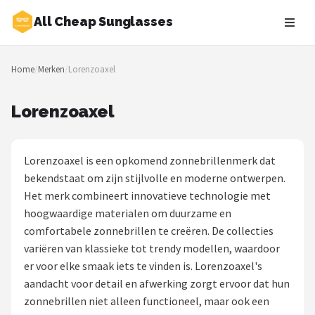
All Cheap Sunglasses
Zoeken
Home
/
Merken
/
Lorenzoaxel
NAVIGATIE
Shop
Lorenzoaxel
Merken
Lorenzoaxel is een opkomend zonnebrillenmerk dat
Blog
bekendstaat om zijn stijlvolle en moderne ontwerpen.
Het merk combineert innovatieve technologie met
Zonnebrillen
hoogwaardige materialen om duurzame en
comfortabele zonnebrillen te creëren. De collecties
Baby zonnebrillen
variëren van klassieke tot trendy modellen, waardoor
er voor elke smaak iets te vinden is. Lorenzoaxel's
Shop
aandacht voor detail en afwerking zorgt ervoor dat hun
POPULAIRE MERKEN
zonnebrillen niet alleen functioneel, maar ook een