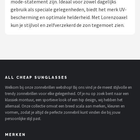
mode-statement zijn. Ideaal voor zowel dagelijks
Polaroid
gebruik als speciale gelegenheden, biedt het merk UV-
bescherming en optimale helderheid. Met Lorenzoaxel
KIMU
kun je stijlvol en zelfverzekerd de zon tegemoet zien.
Kingseven
Sinner
Montuurtjevoorjou
ALL CHEAP SUNGLASSES
Fako Fashion®
Welkom bij onze zonnebrillen webshop! Bij ons vind je de meest stijlvolle en
trendy zonnebrillen voor elke gelegenheid. Of je nu op zoek bent naar een
Guess
klassiek montuur, een sportieve look of een hip design, wij hebben het
allemaal. Onze collectie omvat een breed scala aan merken, kleuren en
Maesy
vormen, zodat je altijd de perfecte zonnebril kunt vinden die bij jouw
persoonlijke stijl past.
Fako Sunglasses®
MERKEN