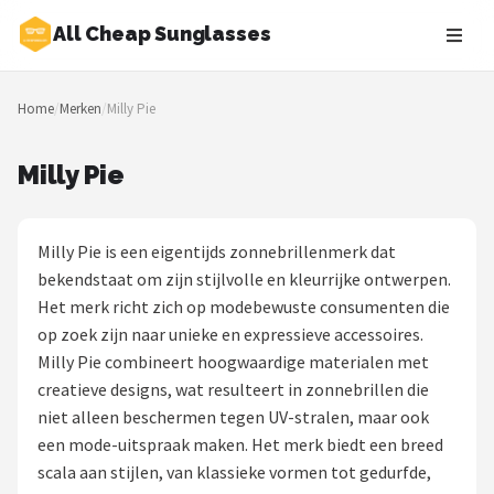
All Cheap Sunglasses
Zoeken
Home
/
Merken
/
Milly Pie
NAVIGATIE
Shop
Milly Pie
Merken
Milly Pie is een eigentijds zonnebrillenmerk dat
Blog
bekendstaat om zijn stijlvolle en kleurrijke ontwerpen.
Het merk richt zich op modebewuste consumenten die
Zonnebrillen
op zoek zijn naar unieke en expressieve accessoires.
Milly Pie combineert hoogwaardige materialen met
Baby zonnebrillen
creatieve designs, wat resulteert in zonnebrillen die
niet alleen beschermen tegen UV-stralen, maar ook
Shop
een mode-uitspraak maken. Het merk biedt een breed
POPULAIRE MERKEN
scala aan stijlen, van klassieke vormen tot gedurfde,