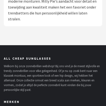
moderne monturen. Milly Pie's aandacht voor detail en
Polaroid
toewijding aan kwaliteit maken het een favoriet onder
trendsetters die hun persoonlijkheid willen laten
KIMU
stralen.
Kingseven
Sinner
Montuurtjevoorjou
ALL CHEAP SUNGLASSES
Fako Fashion®
Welkom bij onze zonnebrillen webshop! Bij ons vind je de meest stijlvolle en
trendy zonnebrillen voor elke gelegenheid. Of je nu op zoek bent naar een
Guess
klassiek montuur, een sportieve look of een hip design, wij hebben het
allemaal. Onze collectie omvat een breed scala aan merken, kleuren en
Maesy
vormen, zodat je altijd de perfecte zonnebril kunt vinden die bij jouw
persoonlijke stijl past.
Fako Sunglasses®
MERKEN