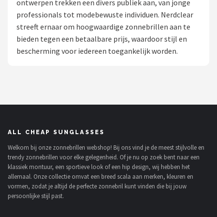
ontwerpen trekken een divers publiek aan, van jonge
Polaroid
professionals tot modebewuste individuen. Nerdclear
streeft ernaar om hoogwaardige zonnebrillen aan te
KIMU
bieden tegen een betaalbare prijs, waardoor stijl en
bescherming voor iedereen toegankelijk worden.
Kingseven
Sinner
Montuurtjevoorjou
Fako Fashion®
ALL CHEAP SUNGLASSES
Welkom bij onze zonnebrillen webshop! Bij ons vind je de meest stijlvolle en
Maesy
trendy zonnebrillen voor elke gelegenheid. Of je nu op zoek bent naar een
klassiek montuur, een sportieve look of een hip design, wij hebben het
Fako Sunglasses®
allemaal. Onze collectie omvat een breed scala aan merken, kleuren en
vormen, zodat je altijd de perfecte zonnebril kunt vinden die bij jouw
persoonlijke stijl past.
Guess