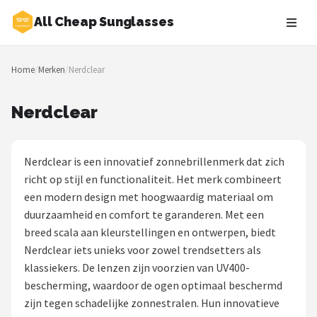
All Cheap Sunglasses
Zoeken
Home
/
Merken
/
Nerdclear
NAVIGATIE
Shop
Nerdclear
Merken
Nerdclear is een innovatief zonnebrillenmerk dat zich
Blog
richt op stijl en functionaliteit. Het merk combineert
een modern design met hoogwaardig materiaal om
Zonnebrillen
duurzaamheid en comfort te garanderen. Met een
breed scala aan kleurstellingen en ontwerpen, biedt
Baby zonnebrillen
Nerdclear iets unieks voor zowel trendsetters als
klassiekers. De lenzen zijn voorzien van UV400-
Shop
bescherming, waardoor de ogen optimaal beschermd
POPULAIRE MERKEN
zijn tegen schadelijke zonnestralen. Hun innovatieve