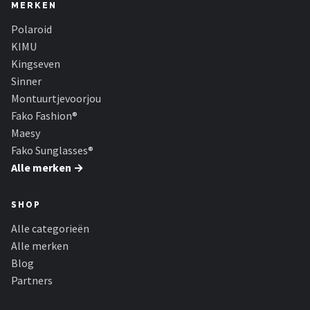
Serengeti
MERKEN
Polaroid
Alle merken →
KIMU
Kingseven
Sinner
Montuurtjevoorjou
Fako Fashion®
Maesy
Fako Sunglasses®
Alle merken →
SHOP
Alle categorieën
Alle merken
Blog
Partners