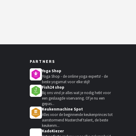
PARTNERS
Yoga Shop
Yoga Shop - de online yoga experts! - de
beste yogamat voor elke stijl!
Fish24 shop
Bij ons vind je alles wat je nodig hebt voor
een geslaagde viservaring. Of je nu een
gepas...
Keukenmachine Spot
Alles voor de beginnende keukenprinces tot
aanstormend Masterchef talent, de beste
keukenm...
KadoKiezer
🎁