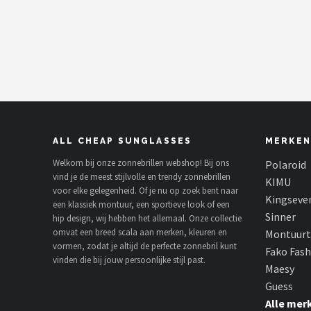
Polaroid
KIMU
Kingseven
Sinner
ALL CHEAP SUNGLASSES
MERKEN
Montuurtjevoorjou
Welkom bij onze zonnebrillen webshop! Bij ons
Polaroid
vind je de meest stijlvolle en trendy zonnebrillen
Fako Fashion®
KIMU
voor elke gelegenheid. Of je nu op zoek bent naar
Kingseve
een klassiek montuur, een sportieve look of een
Maesy
Sinner
hip design, wij hebben het allemaal. Onze collectie
omvat een breed scala aan merken, kleuren en
Montuurt
vormen, zodat je altijd de perfecte zonnebril kunt
Guess
Fako Fas
vinden die bij jouw persoonlijke stijl past.
Maesy
Fako Sunglasses®
Guess
Alle mer