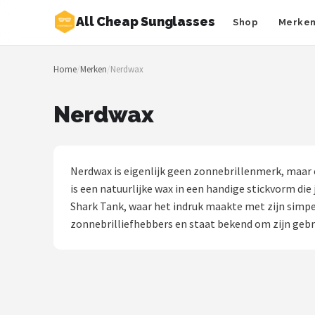
All Cheap Sunglasses
Shop
Merke
Zoeken
Home
/
Merken
/
Nerdwax
NAVIGATIE
Shop
Nerdwax
Merken
Blog
Nerdwax is eigenlijk geen zonnebrillenmerk, maar e
is een natuurlijke wax in een handige stickvorm d
Zonnebrillen
Shark Tank, waar het indruk maakte met zijn simpel
zonnebrilliefhebbers en staat bekend om zijn gebr
Baby zonnebrillen
Shop
POPULAIRE MERKEN