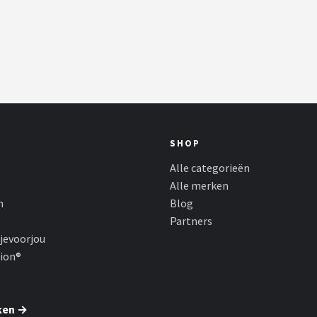
SHOP
Alle categorieën
Alle merken
n
Blog
Partners
jevoorjou
hion®
ken →