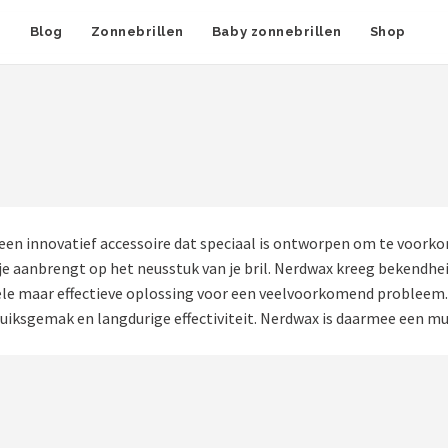
n
Blog
Zonnebrillen
Baby zonnebrillen
Shop
en innovatief accessoire dat speciaal is ontworpen om te voorkom
ie je aanbrengt op het neusstuk van je bril. Nerdwax kreeg beken
e maar effectieve oplossing voor een veelvoorkomend probleem. Di
uiksgemak en langdurige effectiviteit. Nerdwax is daarmee een mus