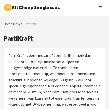
All Cheap Sunglasses
Zoeken
Home
/
Merken
/
PartiKraft
NAVIGATIE
Shop
PartiKraft
Merken
PartiKraft is een innovatief zonnebrillenmerk dat
Blog
bekend staat om zijn unieke ontwerpen en
hoogwaardige materialen. Ze combineren
Zonnebrillen
functionaliteit met stijl, waardoor hun zonnebrillen
geschikt zijn voor zowel dagelijks gebruik als voor
Baby zonnebrillen
speciale gelegenheden. Met een focus op duurzaamheid
en modebewustzijn, biedt PartiKraft diverse collecties
Shop
die variëren van klassiek tot eigentijds. Hun brillen zijn
POPULAIRE MERKEN
uitgerust met UV-bescherming, wat essentieel is voor