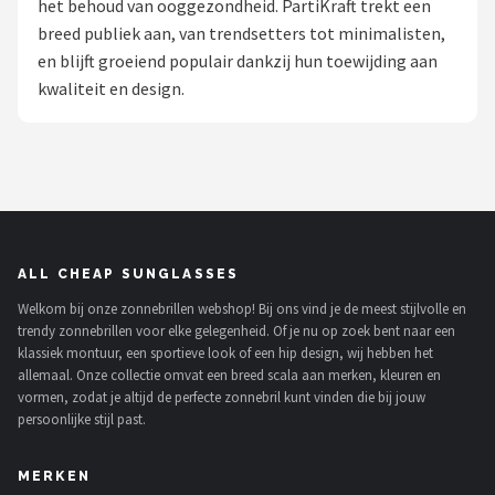
het behoud van ooggezondheid. PartiKraft trekt een
Polaroid
breed publiek aan, van trendsetters tot minimalisten,
en blijft groeiend populair dankzij hun toewijding aan
KIMU
kwaliteit en design.
Kingseven
Sinner
Montuurtjevoorjou
ALL CHEAP SUNGLASSES
Fako Fashion®
Welkom bij onze zonnebrillen webshop! Bij ons vind je de meest stijlvolle en
trendy zonnebrillen voor elke gelegenheid. Of je nu op zoek bent naar een
Maesy
klassiek montuur, een sportieve look of een hip design, wij hebben het
allemaal. Onze collectie omvat een breed scala aan merken, kleuren en
Fako Sunglasses®
vormen, zodat je altijd de perfecte zonnebril kunt vinden die bij jouw
persoonlijke stijl past.
Guess
MERKEN