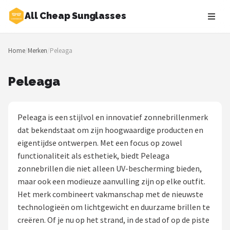
All Cheap Sunglasses
Zoeken
Home
/
Merken
/
Peleaga
NAVIGATIE
Shop
Peleaga
Merken
Peleaga is een stijlvol en innovatief zonnebrillenmerk
Blog
dat bekendstaat om zijn hoogwaardige producten en
eigentijdse ontwerpen. Met een focus op zowel
Zonnebrillen
functionaliteit als esthetiek, biedt Peleaga
zonnebrillen die niet alleen UV-bescherming bieden,
Baby zonnebrillen
maar ook een modieuze aanvulling zijn op elke outfit.
Het merk combineert vakmanschap met de nieuwste
Shop
technologieën om lichtgewicht en duurzame brillen te
POPULAIRE MERKEN
creëren. Of je nu op het strand, in de stad of op de piste