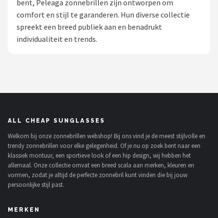
bent, Peleaga zonnebrillen zijn ontworpen om
Polaroid
comfort en stijl te garanderen. Hun diverse collectie
spreekt een breed publiek aan en benadrukt
KIMU
individualiteit en trends.
Kingseven
Sinner
Montuurtjevoorjou
ALL CHEAP SUNGLASSES
Fako Fashion®
Welkom bij onze zonnebrillen webshop! Bij ons vind je de meest stijlvolle en
trendy zonnebrillen voor elke gelegenheid. Of je nu op zoek bent naar een
Guess
klassiek montuur, een sportieve look of een hip design, wij hebben het
allemaal. Onze collectie omvat een breed scala aan merken, kleuren en
Maesy
vormen, zodat je altijd de perfecte zonnebril kunt vinden die bij jouw
persoonlijke stijl past.
Fako Sunglasses®
MERKEN