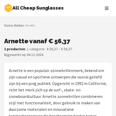
All Cheap Sunglasses
Zoeken
Home
/
Merken
/
Arnette
NAVIGATIE
Shop
Arnette vanaf € 56,37
1 producten
· 1 categorie · € 56,37 – € 56,37 ·
Merken
Bijgewerkt op 04-12-2024
Blog
Arnette is een populair zonnebrillenmerk, bekend om
Zonnebrillen
zijn casual en sportieve ontwerpen die vooral geliefd
zijn bij een jong publiek. Opgericht in 1992 in Californië,
Baby zonnebrillen
richt het merk zich op de surf-, skate- en
snowboardcultuur. Arnette zonnebrillen combineren
Shop
stijl met functionaliteit, door gebruik te maken van
duurzame materialen en innovatieve
POPULAIRE MERKEN
lenstechnologieën die bescherming bieden tegen