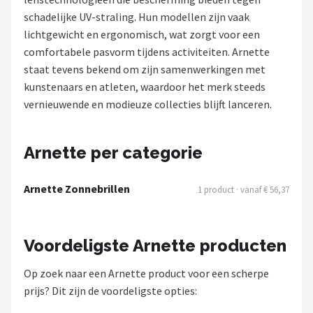
Polaroid
schadelijke UV-straling. Hun modellen zijn vaak
lichtgewicht en ergonomisch, wat zorgt voor een
KIMU
comfortabele pasvorm tijdens activiteiten. Arnette
staat tevens bekend om zijn samenwerkingen met
Kingseven
kunstenaars en atleten, waardoor het merk steeds
vernieuwende en modieuze collecties blijft lanceren.
Sinner
Montuurtjevoorjou
Arnette per categorie
Fako Fashion®
Arnette Zonnebrillen
1 product · vanaf € 56,37
Guess
Voordeligste Arnette producten
Maesy
Op zoek naar een Arnette product voor een scherpe
Fako Sunglasses®
prijs? Dit zijn de voordeligste opties: