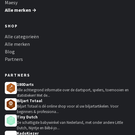
Maesy
Alle merken →
SHOP
Alle categorieën
Alle merken
Blog
Partners
PARTNERS
180Darts
Alle achtergrond informatie over de dartsport, spelers, toernooien en
statistieken! Met de...
Biljart Totaal
Biljart Totaal is dé online shop voor al uw biljartartikelen. Voor
beginners & professiona...
Tiny Dutch
De schattigste babywinkel van Nederland, met onder andere Little
Dutch, Nijntje en Bébé-jo...
KadoKiezer