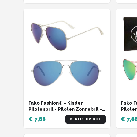
Fako Fashion® - Kinder
Fako F
Pilotenbril - Piloten Zonnebril -
Piloten
Jongens Zonnebril - Meisjes
Jongen
€ 7,88
€ 7,8
BEKIJK OP BOL
Zonnebril - Zilver - Blauw
Zonneb