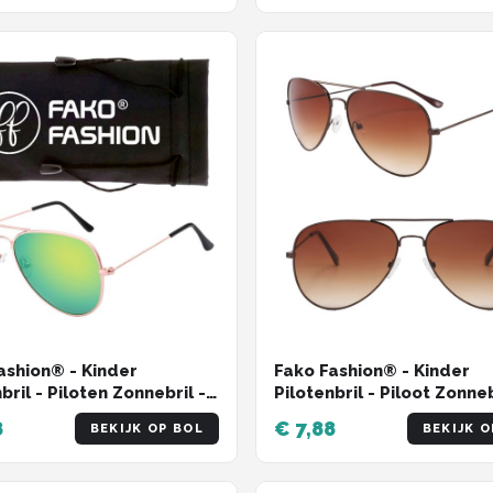
ashion® - Kinder
Fako Fashion® - Kinder
bril - Piloten Zonnebril -
Pilotenbril - Piloot Zonneb
s Zonnebril - Meisjes
Jongens Zonnebril - Meisj
8
€ 7,88
BEKIJK OP BOL
BEKIJK O
ril - Rosé Goud - Groen
Zonnebril - Lichtbruin