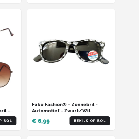
Fako Fashion® - Zonnebril -
ril -
Automotief - Zwart/Wit
es
€ 6,99
P BOL
BEKIJK OP BOL