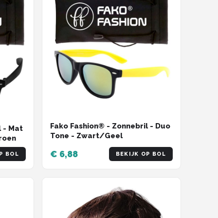
Fako Fashion® - Zonnebril - Duo
 - Mat
Tone - Zwart/Geel
roen
€ 6,88
P BOL
BEKIJK OP BOL