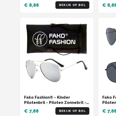
Polarized - Dames - Heren -
€ 8,88
€ 8,8
BEKIJK OP BOL
Transparant/Zilver
Fako Fashion® - Kinder
Fako F
Pilotenbril - Piloten Zonnebril -
Piloten
Jongens Zonnebril - Meisjes
Jongen
€ 7,88
€ 7,8
BEKIJK OP BOL
Zonnebril - Zilver - Zilver
Zonneb