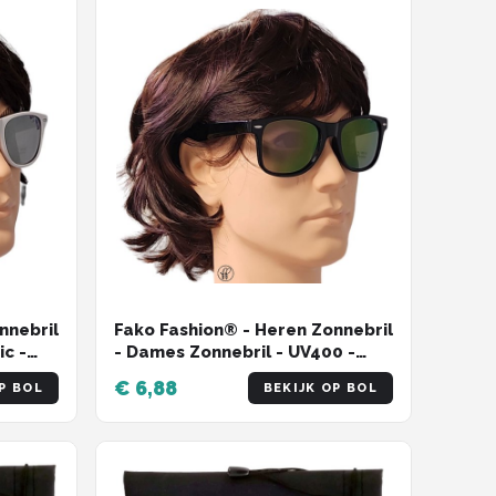
nnebril
Fako Fashion® - Heren Zonnebril
ic -
- Dames Zonnebril - UV400 -
r
Zwart - Spiegel Paars
€ 6,88
P BOL
BEKIJK OP BOL