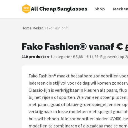
All Cheap Sunglasses
Shop
Merke
Zoeken
Home
/
Merken
/
Fako Fashion®
NAVIGATIE
Shop
Fako Fashion® vanaf € 
Merken
110 producten
· 1 categorie · € 5,88 – € 14,88 ·
Bijgewerkt op 2
Blog
Fako Fashion® maakt betaalbare zonnebrillen voor
Zonnebrillen
iedereen die stijlvol voor de dag wil komen zonder 
Classic-lijn is verkrijgbaar in kleuren als paars, fl
Baby zonnebrillen
bij het rijden of sporten. Wie van een stoer pilote
met paars, goud of blauw-groen spiegel, en een opv
Shop
verkrijgbaar in losse modellen met spiegel goud of
huis wil hebben. Alle zonnebrillen bieden UV400-b
POPULAIRE MERKEN
modellen te combineren of als cadeau mee te nemen.