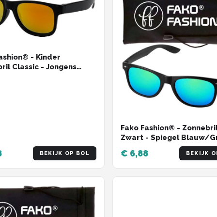
ashion® - Kinder
ril Classic - Jongens
ril - Meisjes Zonnebril -
el Goud/Rood
Fako Fashion® - Zonnebril
Zwart - Spiegel Blauw/G
8
€ 6,88
BEKIJK OP BOL
BEKIJK O