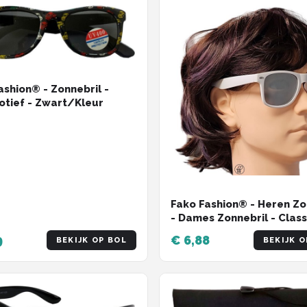
ashion® - Zonnebril -
tief - Zwart/Kleur
Fako Fashion® - Heren Zo
- Dames Zonnebril - Class
UV400 - Wit Frame - Zilve
9
€ 6,88
BEKIJK OP BOL
BEKIJK O
Spiegel