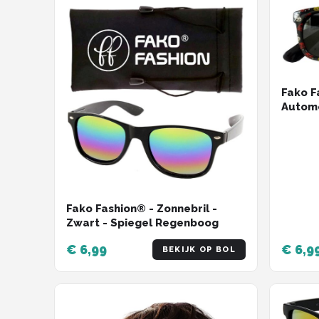
Fako F
Automo
Fako Fashion® - Zonnebril -
Zwart - Spiegel Regenboog
€ 6,99
€ 6,9
BEKIJK OP BOL