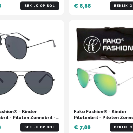
Dames - Heren - Mat
8
€ 8,88
BEKIJK OP BOL
BEKIJK O
Zwart/Goud - Donkergr
ashion® - Kinder
Fako Fashion® - Kinder
bril - Piloten Zonnebril -
Pilotenbril - Piloten Zonne
s Zonnebril - Meisjes
Jongens Zonnebril - Meisj
8
€ 7,88
BEKIJK OP BOL
BEKIJK O
ril - Zwart
Zonnebril - Zilver - Groen