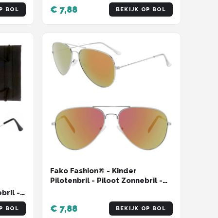
Goud - Blauw
€ 7,88
P BOL
BEKIJK OP BOL
oen
Fako Fashion® - Kinder
Pilotenbril - Piloot Zonnebril -
Jongens Zonnebril - Meisjes
bril -
Zonnebril - Zilver - Rood
es
€ 7,88
P BOL
BEKIJK OP BOL