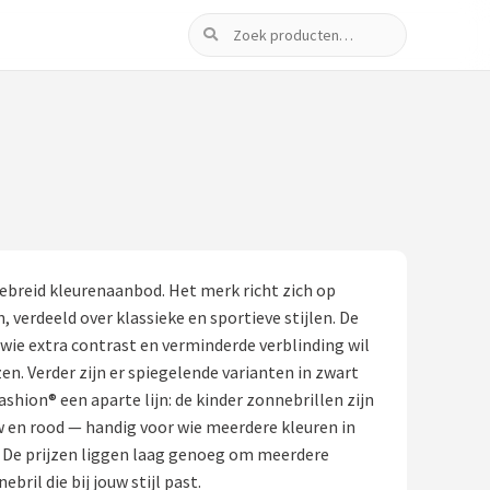
Zoeken
breid kleurenaanbod. Het merk richt zich op
 verdeeld over klassieke en sportieve stijlen. De
or wie extra contrast en verminderde verblinding wil
en. Verder zijn er spiegelende varianten in zwart
hion® een aparte lijn: de kinder zonnebrillen zijn
uw en rood — handig voor wie meerdere kleuren in
. De prijzen liggen laag genoeg om meerdere
il die bij jouw stijl past.