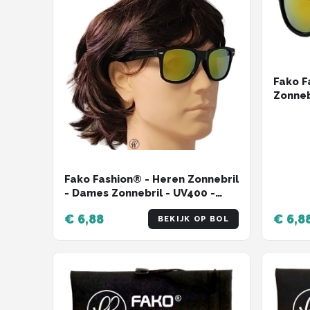
Fako F
Zonneb
Zonneb
Spieg
Fako Fashion® - Heren Zonnebril
- Dames Zonnebril - UV400 -
Zwart - Spiegel Goud
€ 6,88
€ 6,8
BEKIJK OP BOL