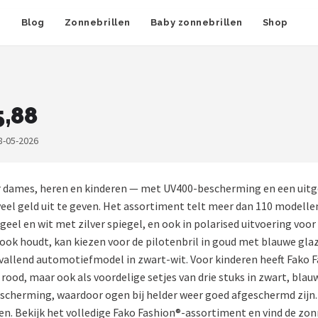
n
Blog
Zonnebrillen
Baby zonnebrillen
Shop
5,88
8-05-2026
 dames, heren en kinderen — met UV400-bescherming en een uitge
veel geld uit te geven. Het assortiment telt meer dan 110 modellen,
uo geel en wit met zilver spiegel, en ook in polarised uitvoering vo
nlook houdt, kan kiezen voor de pilotenbril in goud met blauwe glaz
allend automotiefmodel in zwart-wit. Voor kinderen heeft Fako Fas
 rood, maar ook als voordelige setjes van drie stuks in zwart, bla
escherming, waardoor ogen bij helder weer goed afgeschermd zijn
 Bekijk het volledige Fako Fashion®-assortiment en vind de zonnebr