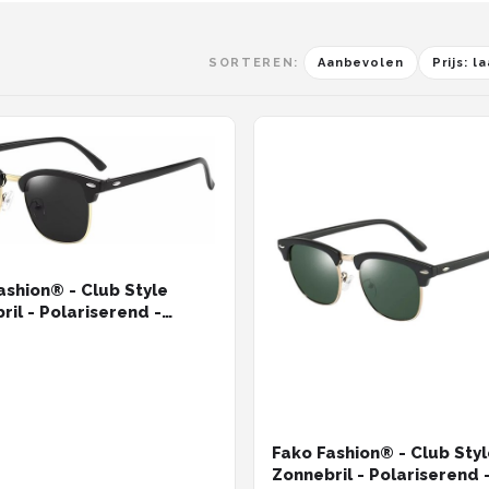
SORTEREN:
Aanbevolen
Prijs: 
ashion® - Club Style
ril - Polariserend -
 - Heren - Zwart/Goud
Fako Fashion® - Club Sty
Zonnebril - Polariserend 