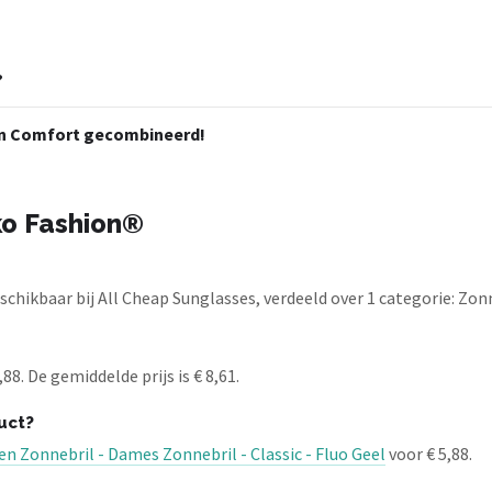
?
 en Comfort gecombineerd!
ko Fashion®
hikbaar bij All Cheap Sunglasses, verdeeld over 1 categorie: Zonn
8. De gemiddelde prijs is € 8,61.
uct?
en Zonnebril - Dames Zonnebril - Classic - Fluo Geel
voor € 5,88.