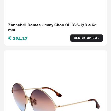
Zonnebril Dames Jimmy Choo OLLY-S-J7D ø 60
mm
€ 104,17
BEKIJK OP BOL