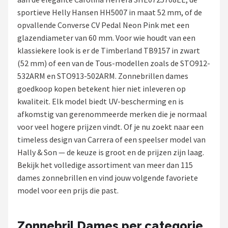
Polaroid
sportieve Helly Hansen HH5007 in maat 52 mm, of de
opvallende Converse CV Pedal Neon Pink met een
KIMU
glazendiameter van 60 mm. Voor wie houdt van een
klassiekere look is er de Timberland TB9157 in zwart
Kingseven
(52 mm) of een van de Tous-modellen zoals de STO912-
532ARM en STO913-502ARM. Zonnebrillen dames
Sinner
goedkoop kopen betekent hier niet inleveren op
kwaliteit. Elk model biedt UV-bescherming en is
Montuurtjevoorjou
afkomstig van gerenommeerde merken die je normaal
voor veel hogere prijzen vindt. Of je nu zoekt naar een
Fako Fashion®
timeless design van Carrera of een speelser model van
Hally & Son — de keuze is groot en de prijzen zijn laag.
Guess
Bekijk het volledige assortiment van meer dan 115
dames zonnebrillen en vind jouw volgende favoriete
Maesy
model voor een prijs die past.
Fako Sunglasses®
Zonnebril Dames per categorie