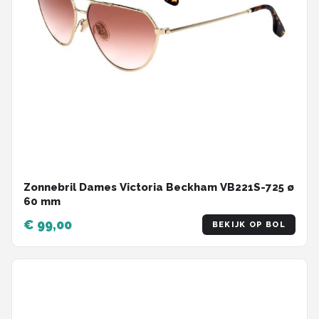
Zonnebril Dames Victoria Beckham VB221S-725 ø
60 mm
€ 99,00
BEKIJK OP BOL