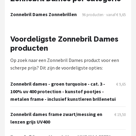
Serengeti
Zonnebril Dames Zonnebrillen
96 producten · vanaf € 9,65
Alle merken →
Voordeligste Zonnebril Dames
producten
Op zoek naar een Zonnebril Dames product voor een
scherpe prijs? Dit zijn de voordeligste opties:
Zonnebril dames - groen turquoise - cat. 3 -
€ 9,65
100% uv 400 protection - kunstof pootjes -
metalen frame - inclusief kunstleren brillenetui
Zonnebril dames frame zwart/messing en
€ 19,50
lenzen grijs UV400