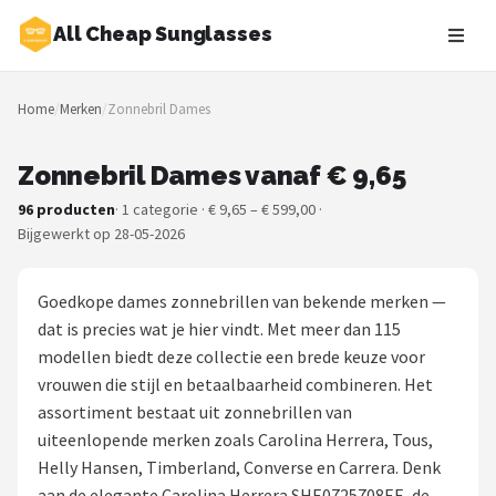
All Cheap Sunglasses
Zoeken
Home
/
Merken
/
Zonnebril Dames
NAVIGATIE
Shop
Zonnebril Dames vanaf € 9,65
96 producten
· 1 categorie · € 9,65 – € 599,00 ·
Merken
Bijgewerkt op 28-05-2026
Blog
Goedkope dames zonnebrillen van bekende merken —
Zonnebrillen
dat is precies wat je hier vindt. Met meer dan 115
modellen biedt deze collectie een brede keuze voor
Baby zonnebrillen
vrouwen die stijl en betaalbaarheid combineren. Het
assortiment bestaat uit zonnebrillen van
Shop
uiteenlopende merken zoals Carolina Herrera, Tous,
Helly Hansen, Timberland, Converse en Carrera. Denk
POPULAIRE MERKEN
aan de elegante Carolina Herrera SHE0725708EE, de