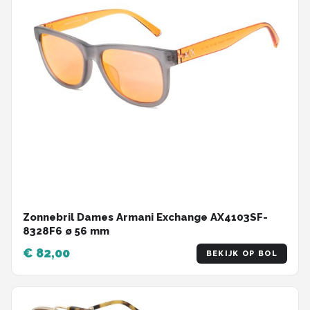
Zonnebril Dames Armani Exchange AX4103SF-
8328F6 ø 56 mm
€ 82,00
BEKIJK OP BOL