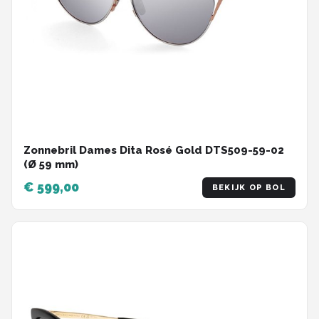
Zonnebril Dames Dita Rosé Gold DTS509-59-02
(Ø 59 mm)
€ 599,00
BEKIJK OP BOL