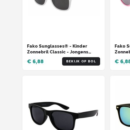
Fako Sunglasses® - Kinder
Fako S
Zonnebril Classic - Jongens
Zonneb
Zonnebril - Meisjes Zonnebril -
Classi
€ 6,88
€ 6,8
BEKIJK OP BOL
Wit