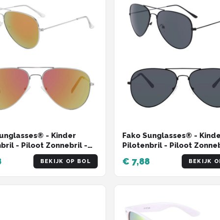
unglasses® - Kinder
Fako Sunglasses® - Kind
bril - Piloot Zonnebril -
Pilotenbril - Piloot Zonneb
s Zonnebril - Meisjes
Jongens Zonnebril - Meisj
8
€ 7,88
BEKIJK OP BOL
BEKIJK O
il - Zilver - Rood
Zonnebril - Zwart