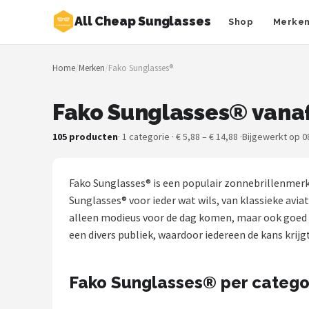
All Cheap Sunglasses
Shop
Merke
Zoeken
Home
/
Merken
/
Fako Sunglasses®
NAVIGATIE
Shop
Fako Sunglasses® vanaf
Merken
105 producten
· 1 categorie · € 5,88 – € 14,88 ·
Bijgewerkt op 0
Blog
Fako Sunglasses® is een populair zonnebrillenmerk
Zonnebrillen
Sunglasses® voor ieder wat wils, van klassieke av
alleen modieus voor de dag komen, maar ook goed be
Baby zonnebrillen
een divers publiek, waardoor iedereen de kans krijg
Shop
Fako Sunglasses® per catego
POPULAIRE MERKEN