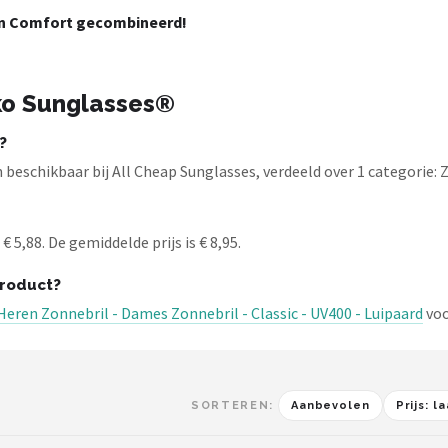
 en Comfort gecombineerd!
ko Sunglasses®
?
eschikbaar bij All Cheap Sunglasses, verdeeld over 1 categorie: 
 5,88. De gemiddelde prijs is € 8,95.
product?
Heren Zonnebril - Dames Zonnebril - Classic - UV400 - Luipaard
voo
SORTEREN:
Aanbevolen
Prijs: 