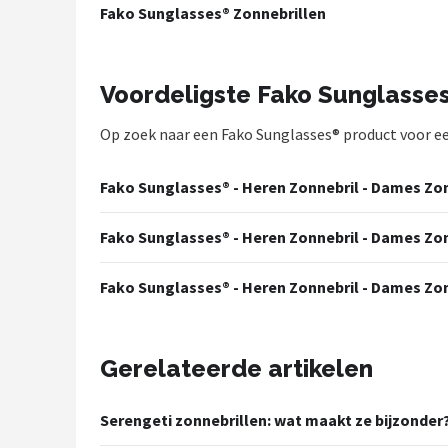
Fako Sunglasses® Zonnebrillen
Polaroid
KIMU
Voordeligste Fako Sunglasse
Kingseven
Op zoek naar een Fako Sunglasses® product voor een 
Sinner
Fako Sunglasses® - Heren Zonnebril - Dames Zonn
Montuurtjevoorjou
Fako Sunglasses® - Heren Zonnebril - Dames Zonn
Fako Fashion®
Fako Sunglasses® - Heren Zonnebril - Dames Zonn
Guess
Maesy
Gerelateerde artikelen
Fako Sunglasses®
Serengeti zonnebrillen: wat maakt ze bijzonder