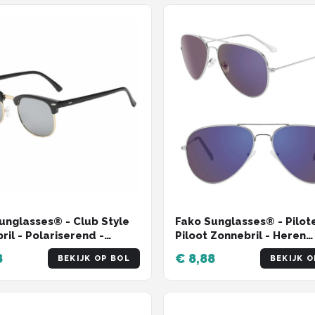
unglasses® - Club Style
Fako Sunglasses® - Pilote
ril - Polariserend -
Piloot Zonnebril - Heren
- Heren - Zwart/Goud -
Zonnebril - Dames Zonneb
8
€ 8,88
BEKIJK OP BOL
BEKIJK O
Zilver - Donkerblauw