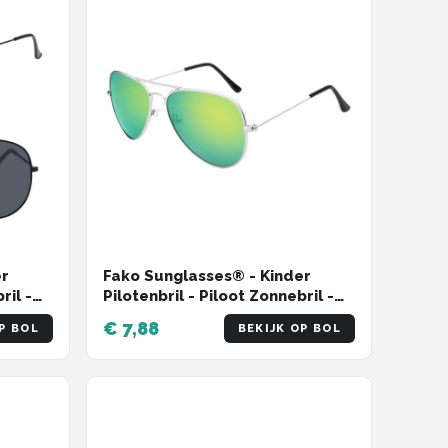
er
Fako Sunglasses® - Kinder
ril -
Pilotenbril - Piloot Zonnebril -
es
Jongens Zonnebril - Meisjes
€ 7,88
P BOL
BEKIJK OP BOL
Zonnebril - Zilver - Groen