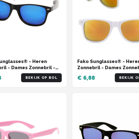
unglasses® - Heren
Fako Sunglasses® - Here
ril - Dames Zonnebril -
Zonnebril - Dames Zonneb
- Zwart - Spiegel Blauw
Classic - UV400 - Wit Fra
8
€ 6,88
BEKIJK OP BOL
BEKIJK O
Goud/Rood Spiegel