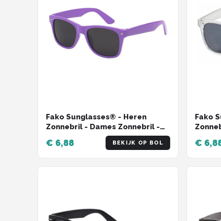
Fako Sunglasses® - Heren
Fako S
Zonnebril - Dames Zonnebril -
Zonneb
Classic - UV400 - Paars
Classi
€ 6,88
€ 6,8
BEKIJK OP BOL