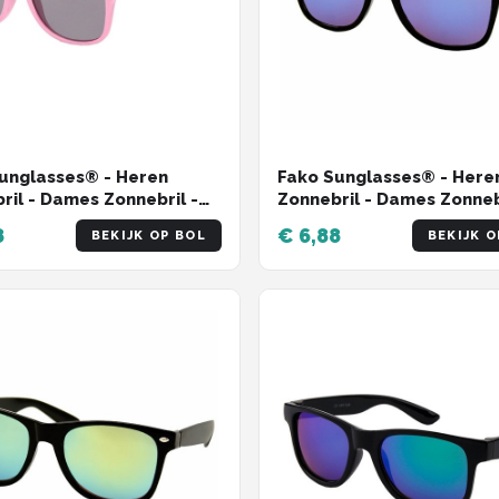
unglasses® - Heren
Fako Sunglasses® - Here
ril - Dames Zonnebril -
Zonnebril - Dames Zonneb
c - UV400 - Roze
UV400 - Zwart - Spiegel 
8
€ 6,88
BEKIJK OP BOL
BEKIJK O