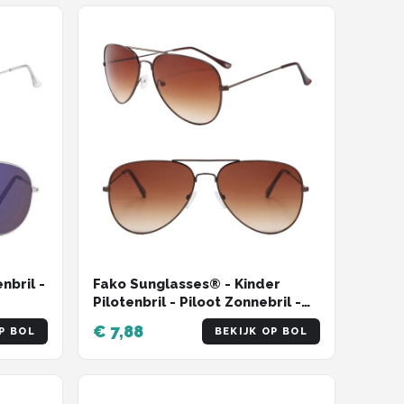
nbril -
Fako Sunglasses® - Kinder
Pilotenbril - Piloot Zonnebril -
ril -
Jongens Zonnebril - Meisjes
€ 7,88
P BOL
BEKIJK OP BOL
Zonnebril - Lichtbruin