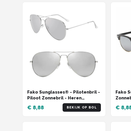
Fako Sunglasses® - Pilotenbril -
Fako S
Piloot Zonnebril - Heren
Zonneb
Zonnebril - Dames Zonnebril -
Dames 
€ 8,88
€ 8,8
BEKIJK OP BOL
Zilver - Zilver
Zilver