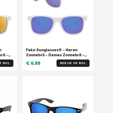
n
Fako Sunglasses® - Heren
ril -
Zonnebril - Dames Zonnebril -
me -
Classic - UV400 - Wit Frame -
€ 6,88
P BOL
BEKIJK OP BOL
Blauw/Paars Spiegel