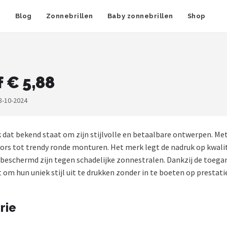
n
Blog
Zonnebrillen
Baby zonnebrillen
Shop
 € 5,88
8-10-2024
 dat bekend staat om zijn stijlvolle en betaalbare ontwerpen. Me
iators tot trendy ronde monturen. Het merk legt de nadruk op kwal
schermd zijn tegen schadelijke zonnestralen. Dankzij de toegankel
t om hun uniek stijl uit te drukken zonder in te boeten op prestat
rie