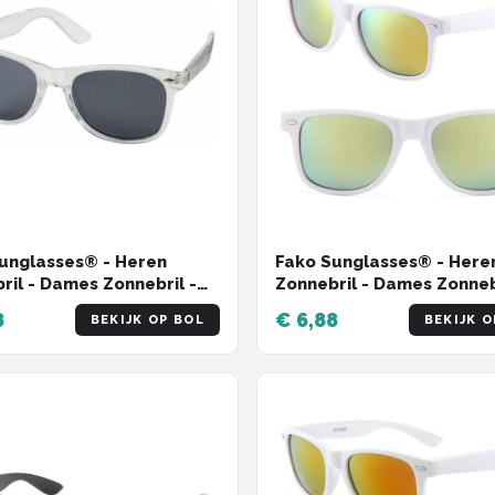
unglasses® - Heren
Fako Sunglasses® - Here
ril - Dames Zonnebril -
Zonnebril - Dames Zonneb
c - UV400 - Transparant
Classic - UV400 - Wit Fra
8
€ 6,88
BEKIJK OP BOL
BEKIJK O
Groen Spiegel