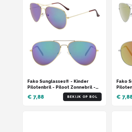
Fako Sunglasses® - Kinder
Fako S
Pilotenbril - Piloot Zonnebril -
Piloten
Jongens Zonnebril - Meisjes
Jongen
€ 7,88
€ 7,8
BEKIJK OP BOL
Zonnebril - Zilver -
Zonnebr
Blauw/Groen