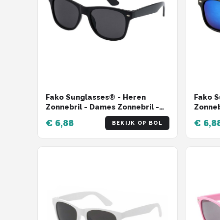
Fako Sunglasses® - Heren
Fako S
Zonnebril - Dames Zonnebril -
Zonneb
Classic - UV400 - Zwart
UV400 
€ 6,88
€ 6,8
BEKIJK OP BOL