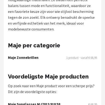
Polaroid
balans tussen mode en functionaliteit, waardoor ze
een favoriete keuze zijn voor wie stijlvol bescherming
KIMU
tegen de zon zoekt. Elk ontwerp benadrukt de speelse
en verfijnde esthetiek van het merk, ideaal voor
Kingseven
modebewuste consumenten.
Sinner
Maje per categorie
Montuurtjevoorjou
Maje Zonnebrillen
1 product · vanaf € 68,95
Fako Fashion®
Guess
Voordeligste Maje producten
Maesy
Op zoek naar een Maje product voor een scherpe prijs?
Dit zijn de voordeligste opties:
Fako Sunglasses®
Maje Sunglasses MJ7013 918 58
€ 68,95