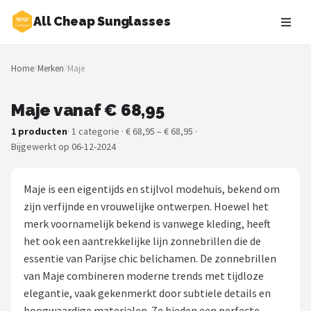
All Cheap Sunglasses
Zoeken
Home
/
Merken
/
Maje
NAVIGATIE
Shop
Maje vanaf € 68,95
1 producten
· 1 categorie · € 68,95 – € 68,95 ·
Merken
Bijgewerkt op 06-12-2024
Blog
Maje is een eigentijds en stijlvol modehuis, bekend om
Zonnebrillen
zijn verfijnde en vrouwelijke ontwerpen. Hoewel het
merk voornamelijk bekend is vanwege kleding, heeft
Baby zonnebrillen
het ook een aantrekkelijke lijn zonnebrillen die de
essentie van Parijse chic belichamen. De zonnebrillen
Shop
van Maje combineren moderne trends met tijdloze
elegantie, vaak gekenmerkt door subtiele details en
POPULAIRE MERKEN
hoogwaardige materialen. Ze bieden een perfecte