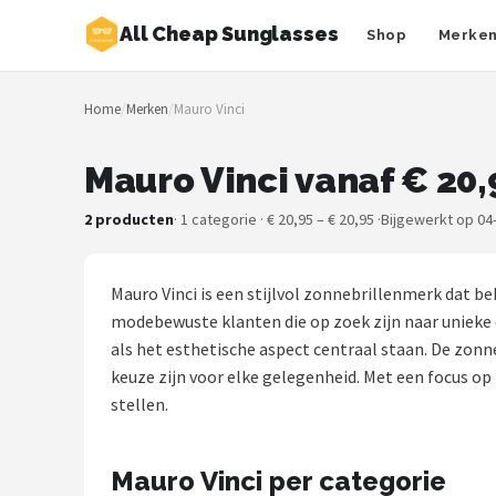
All Cheap Sunglasses
Shop
Merke
Zoeken
Home
/
Merken
/
Mauro Vinci
NAVIGATIE
Shop
Mauro Vinci vanaf € 20,
Merken
2 producten
· 1 categorie · € 20,95 – € 20,95 ·
Bijgewerkt op 04
Blog
Mauro Vinci is een stijlvol zonnebrillenmerk dat 
Zonnebrillen
modebewuste klanten die op zoek zijn naar unieke en
als het esthetische aspect centraal staan. De zo
Baby zonnebrillen
keuze zijn voor elke gelegenheid. Met een focus op 
stellen.
Shop
POPULAIRE MERKEN
Mauro Vinci per categorie