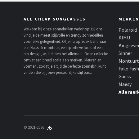
ALL CHEAP SUNGLASSES
MERKEN
Welkom bij onze zonnebrillen webshop! Bij ons
Polaroid
vind je de meest stijlvolle en trendy zonnebrillen
KIMU
voor elke gelegenheid. Of je nu op zoek bent naar
Kingseve
een klassiek montuur, een sportieve look of een
Sinner
hip design, wij hebben het allemaal. Onze collectie
omvat een breed scala aan merken, kleuren en
Montuurt
vormen, zodat je altijd de perfecte zonnebril kunt
Fako Fas
vinden die bij jouw persoonlijke stijl past.
Guess
Maesy
Alle mer
© 2021-2026