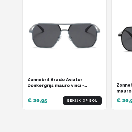
Zonnebril Brado Aviator
Zonneb
Donkergrijs mauro vinci -
mauro v
pilotenbril - zonnebrillen met
zonebr
hoekig design
€ 20,95
€ 20,
BEKIJK OP BOL