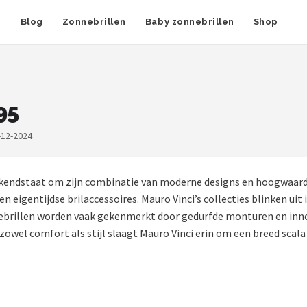
n
Blog
Zonnebrillen
Baby zonnebrillen
Shop
95
-12-2024
bekendstaat om zijn combinatie van moderne designs en hoogwaard
 eigentijdse brilaccessoires. Mauro Vinci’s collecties blinken uit
nnebrillen worden vaak gekenmerkt door gedurfde monturen en inno
zowel comfort als stijl slaagt Mauro Vinci erin om een breed scal