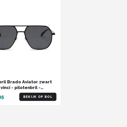
ril Brado Aviator zwart
inci - pilotenbril -
illen met hoekig design
95
BEKIJK OP BOL