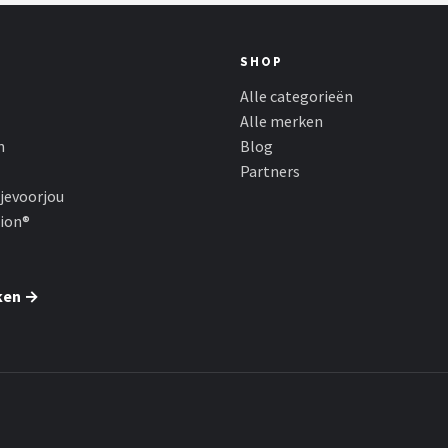
SHOP
Alle categorieën
Alle merken
n
Blog
Partners
jevoorjou
hion®
ken →