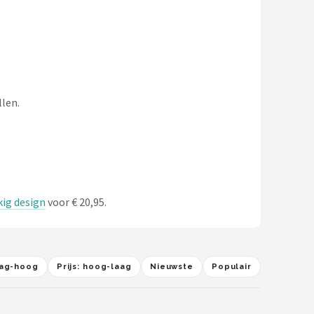
llen.
kig design
voor € 20,95.
laag-hoog
Prijs: hoog-laag
Nieuwste
Populair