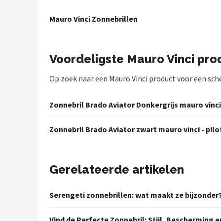
Polaroid
Mauro Vinci Zonnebrillen
KIMU
Kingseven
Voordeligste Mauro Vinci pr
Op zoek naar een Mauro Vinci product voor een scher
Sinner
Montuurtjevoorjou
Zonnebril Brado Aviator Donkergrijs mauro vinci 
Fako Fashion®
Zonnebril Brado Aviator zwart mauro vinci - pilo
Guess
Gerelateerde artikelen
Maesy
Serengeti zonnebrillen: wat maakt ze bijzonder
Fako Sunglasses®
Vind de Perfecte Zonnebril: Stijl, Bescherming