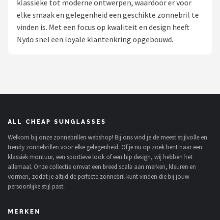
klassieke tot moderne ontwerpen, waardoor er voor
Polaroid
elke smaak en gelegenheid een geschikte zonnebril te
vinden is. Met een focus op kwaliteit en design heeft
KIMU
Nydo snel een loyale klantenkring opgebouwd.
Kingseven
Sinner
Montuurtjevoorjou
ALL CHEAP SUNGLASSES
Fako Fashion®
Welkom bij onze zonnebrillen webshop! Bij ons vind je de meest stijlvolle en
trendy zonnebrillen voor elke gelegenheid. Of je nu op zoek bent naar een
Maesy
klassiek montuur, een sportieve look of een hip design, wij hebben het
allemaal. Onze collectie omvat een breed scala aan merken, kleuren en
Fako Sunglasses®
vormen, zodat je altijd de perfecte zonnebril kunt vinden die bij jouw
persoonlijke stijl past.
Guess
MERKEN