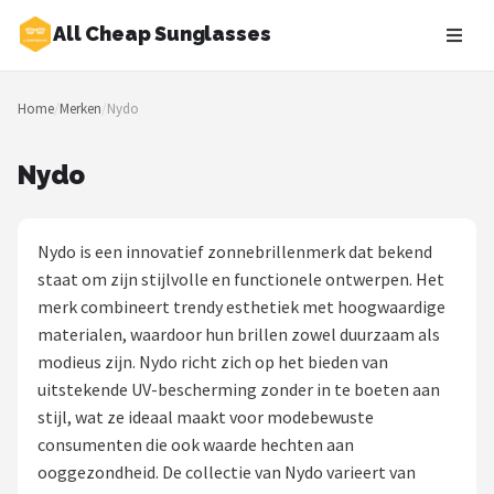
All Cheap Sunglasses
Zoeken
Home
/
Merken
/
Nydo
NAVIGATIE
Shop
Nydo
Merken
Nydo is een innovatief zonnebrillenmerk dat bekend
Blog
staat om zijn stijlvolle en functionele ontwerpen. Het
merk combineert trendy esthetiek met hoogwaardige
Zonnebrillen
materialen, waardoor hun brillen zowel duurzaam als
modieus zijn. Nydo richt zich op het bieden van
Baby zonnebrillen
uitstekende UV-bescherming zonder in te boeten aan
stijl, wat ze ideaal maakt voor modebewuste
Shop
consumenten die ook waarde hechten aan
POPULAIRE MERKEN
ooggezondheid. De collectie van Nydo varieert van