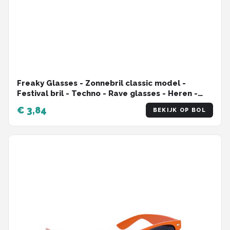
Serengeti
Alle merken →
Freaky Glasses - Zonnebril classic model -
Festival bril - Techno - Rave glasses - Heren -
Dames - Zwart
€ 3,84
BEKIJK OP BOL