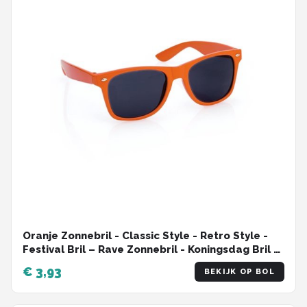
Oranje Zonnebril - Classic Style - Retro Style -
Festival Bril – Rave Zonnebril - Koningsdag Bril –
Dames – Heren - Oranje - EK - WK - UV400 -
€ 3,93
BEKIJK OP BOL
Nederlands Elftal