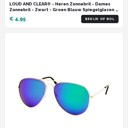
LOUD AND CLEAR® - Heren Zonnebril - Dames
Zonnebril - Zwart - Groen Blauw Spiegelglazen -
UV400
€ 4,95
BEKIJK OP BOL