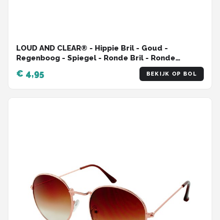
LOUD AND CLEAR® - Hippie Bril - Goud -
Regenboog - Spiegel - Ronde Bril - Ronde
Zonnebril - Gabber Bril
€ 4,95
BEKIJK OP BOL