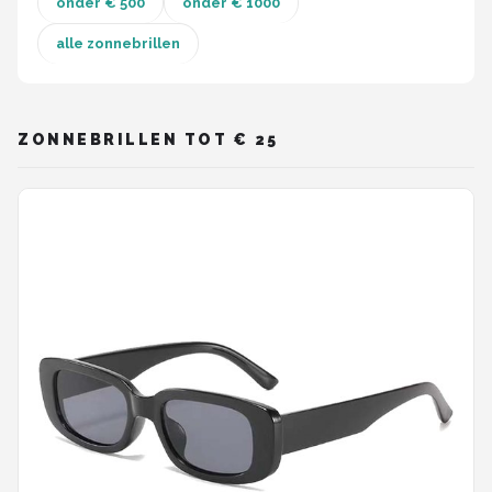
onder € 500
onder € 1000
Polaroid
alle zonnebrillen
KIMU
Kingseven
ZONNEBRILLEN TOT € 25
Sinner
Montuurtjevoorjou
Fako Fashion®
Maesy
Fako Sunglasses®
Guess