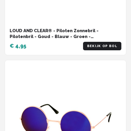
LOUD AND CLEAR® - Piloten Zonnebril -
Pilotenbril - Goud - Blauw - Groen -
Spiegelglazen - Dames - Heren
€ 4,95
BEKIJK OP BOL