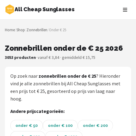
All Cheap Sunglasses
Zoeken
Home
/
Shop
/
Zonnebrillen
/
Onder € 25
NAVIGATIE
Shop
Zonnebrillen onder de € 25 2026
3053 producten
· vanaf € 3,84 · gemiddeld € 15,75
Merken
Blog
Op zoek naar
zonnebrillen onder de € 25
? Hieronder
vind je alle zonnebrillen bij All Cheap Sunglasses met
Zonnebrillen
een prijs tot € 25, gesorteerd op prijs van laag naar
hoog.
Baby zonnebrillen
Andere prijscategorieën:
Shop
onder € 50
onder € 100
onder € 200
POPULAIRE MERKEN