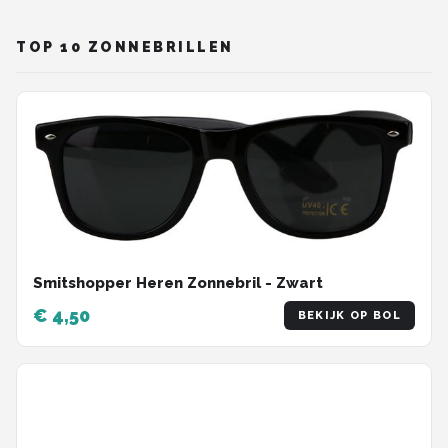
Polaroid
TOP 10 ZONNEBRILLEN
KIMU
Kingseven
Sinner
Montuurtjevoorjou
Fako Fashion®
Smitshopper Heren Zonnebril - Zwart
Guess
€ 4,50
BEKIJK OP BOL
Maesy
Fako Sunglasses®