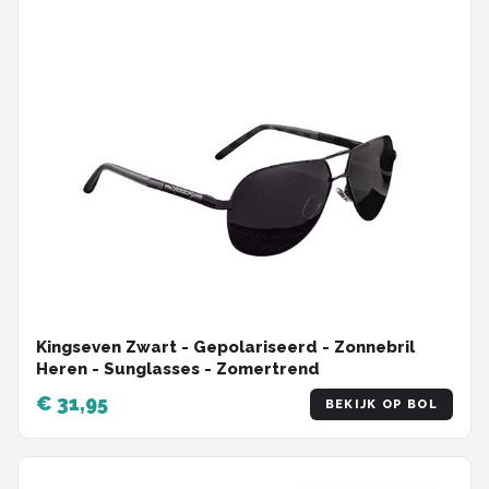
Zonnebril Dames
Alle merken →
Kingseven Zwart - Gepolariseerd - Zonnebril
Heren - Sunglasses - Zomertrend
€ 31,95
BEKIJK OP BOL