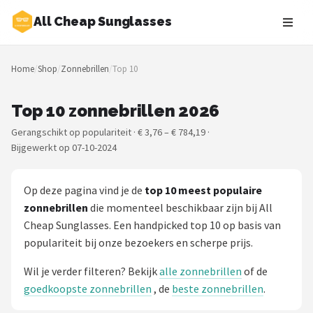
All Cheap Sunglasses
Zoeken
Home
/
Shop
/
Zonnebrillen
/
Top 10
NAVIGATIE
Shop
Top 10 zonnebrillen 2026
Gerangschikt op populariteit · € 3,76 – € 784,19 ·
Merken
Bijgewerkt op 07-10-2024
Blog
Op deze pagina vind je de
top 10 meest populaire
Zonnebrillen
zonnebrillen
die momenteel beschikbaar zijn bij All
Cheap Sunglasses. Een handpicked top 10 op basis van
Baby zonnebrillen
populariteit bij onze bezoekers en scherpe prijs.
Wil je verder filteren? Bekijk
Shop
alle zonnebrillen
of de
goedkoopste zonnebrillen
, de
beste zonnebrillen
.
POPULAIRE MERKEN