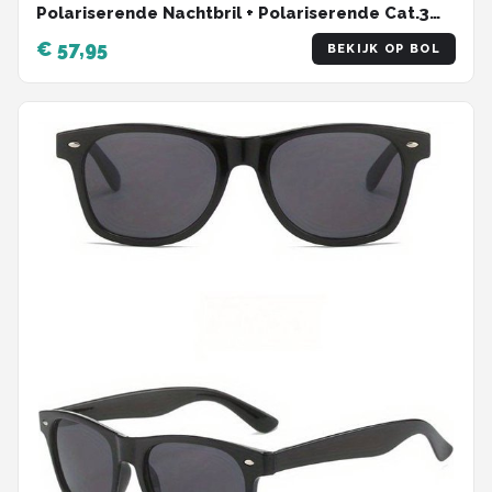
Polariserende Nachtbril + Polariserende Cat.3
Zonnebril Atmosphere PS9025 – Zwart –
€ 57,95
BEKIJK OP BOL
Polariserend – Medium – Unisex