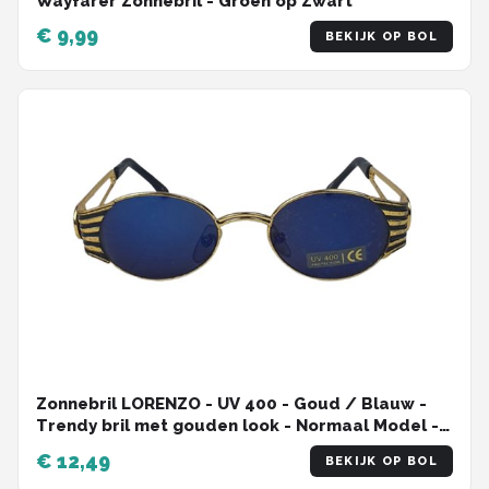
Wayfarer Zonnebril - Groen op Zwart
€ 9,99
BEKIJK OP BOL
Zonnebril LORENZO - UV 400 - Goud / Blauw -
Trendy bril met gouden look - Normaal Model -
Shades - Heren
€ 12,49
BEKIJK OP BOL