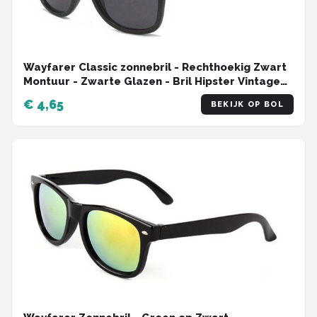
Wayfarer Classic zonnebril - Rechthoekig Zwart
Montuur - Zwarte Glazen - Bril Hipster Vintage
Retro Dames Heren Vierkant Rechthoekige
€ 4,65
BEKIJK OP BOL
Classic | Carnavalsbril | Festival bril| Retro
Zonnebril | Zonnebril Heren | Zonnebril Dames |