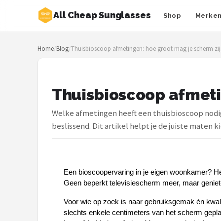
All Cheap Sunglasses
Shop
Merke
Zoeken
Home
/
Blog
/
Thuisbioscoop afmetingen: hoe groot mag je scherm zi
NAVIGATIE
Shop
Thuisbioscoop afmeti
Merken
Welke afmetingen heeft een thuisbioscoop nodi
Blog
beslissend. Dit artikel helpt je de juiste maten k
Zonnebrillen
Baby zonnebrillen
Een bioscoopervaring in je eigen woonkamer? H
Geen beperkt televisiescherm meer, maar geniete
Shop
Voor wie op zoek is naar gebruiksgemak én kwalit
POPULAIRE MERKEN
slechts enkele centimeters van het scherm geplaa