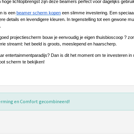
en hoge lichtopbrengst zijn deze beamers perfect voor dagelijks geb
n is een
beamer scherm kopen
 een slimme investering. Een speciaal 
pere details en levendigere kleuren. In tegenstelling tot een gewone 
.
d projectiescherm bouw je eenvoudig je eigen thuisbioscoop ? zonder
 serie streamt: het beeld is groots, meeslepend en haarscherp.
 entertainmentparadijs? Dan is dit het moment om te investeren in ult
oot scherm te bekijken!
cherming en Comfort gecombineerd!