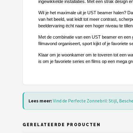
ingewikkelde installaties. Met een strak design 
Polaroid
Wil je het maximale uit je UST beamer halen? Da
KIMU
van het beeld, wat leidt tot meer contrast, scher
beeldervaring écht naar een hoger niveau te tillen
Kingseven
Met de combinatie van een UST beamer en een goe
filmavond organiseert, sport kijkt of je favoriete
Sinner
Klaar om je woonkamer om te toveren tot een waar
is om je favoriete series en films op een mega gr
Montuurtjevoorjou
Fako Fashion®
Guess
Lees meer:
Vind de Perfecte Zonnebril: Stijl, Bes
Maesy
Fako Sunglasses®
GERELATEERDE PRODUCTEN