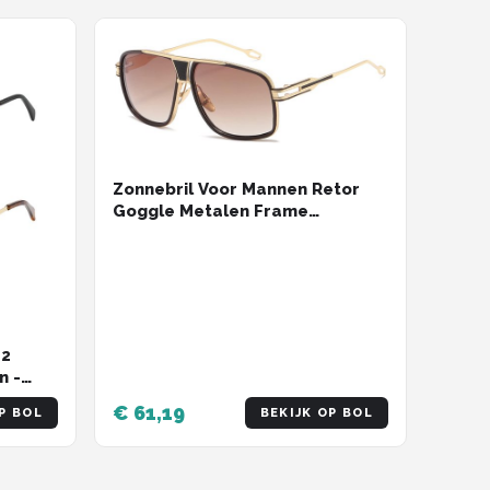
Zonnebril Voor Mannen Retor
Goggle Metalen Frame
Klassieke Eyewear AE0336
 2
n -
icht
€ 61,19
P BOL
BEKIJK OP BOL
 met