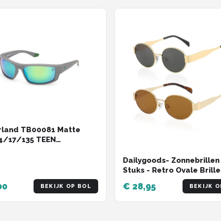
rland TB00081 Matte
4/17/135 TEEN
rillen
Dailygoods- Zonnebrillen
Stuks - Retro Ovale Brille
Anti-UV Brillen - Lichtgew
00
€ 28,95
BEKIJK OP BOL
BEKIJK O
Reisbril - Gouden Frame
Grijze/Theevlokken -
Comfortabel en Uniek -
Zonnebril