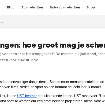
n
Blog
Zonnebrillen
Baby zonnebrillen
Shop
jn?
ngen: hoe groot mag je scher
g voor een echt bioscoopgevoel? De minimale kijkafstand, sch
iezen voor jouw situatie.
et kan eenvoudiger dan je denkt. Steeds meer mensen ontdekken de
n van films, series en sport op een formaat dat écht indruk maakt.
eit, is een
UST beamer
 een uitstekende keuze. UST staat voor ?Ult
tst hoeft te worden om een groot beeld te projecteren. Ideaal voor wi