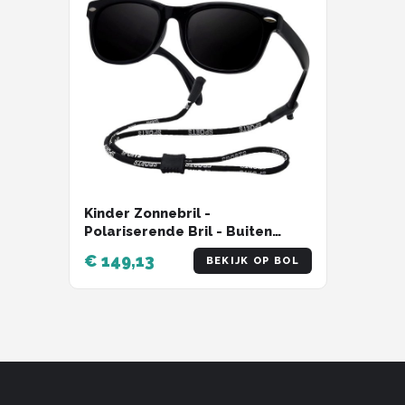
Kinder Zonnebril -
Polariserende Bril - Buiten
Spelen - Flexibel Onbreekbaar -
€ 149,13
BEKIJK OP BOL
12.8 x 4 cm