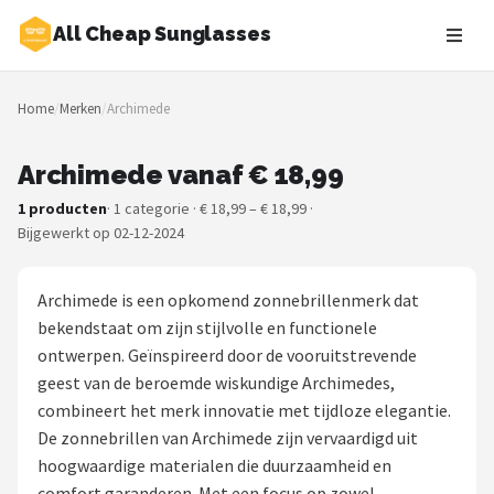
All Cheap Sunglasses
Zoeken
Home
/
Merken
/
Archimede
NAVIGATIE
Shop
Archimede vanaf € 18,99
1 producten
· 1 categorie · € 18,99 – € 18,99 ·
Merken
Bijgewerkt op 02-12-2024
Blog
Archimede is een opkomend zonnebrillenmerk dat
Zonnebrillen
bekendstaat om zijn stijlvolle en functionele
ontwerpen. Geïnspireerd door de vooruitstrevende
Baby zonnebrillen
geest van de beroemde wiskundige Archimedes,
combineert het merk innovatie met tijdloze elegantie.
Shop
De zonnebrillen van Archimede zijn vervaardigd uit
hoogwaardige materialen die duurzaamheid en
POPULAIRE MERKEN
comfort garanderen. Met een focus op zowel