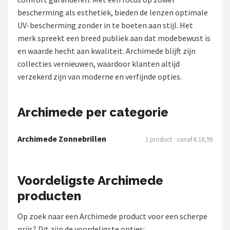
Polaroid
bescherming als esthetiek, bieden de lenzen optimale
UV-bescherming zonder in te boeten aan stijl. Het
KIMU
merk spreekt een breed publiek aan dat modebewust is
en waarde hecht aan kwaliteit. Archimede blijft zijn
Kingseven
collecties vernieuwen, waardoor klanten altijd
verzekerd zijn van moderne en verfijnde opties.
Sinner
Montuurtjevoorjou
Archimede per categorie
Fako Fashion®
Archimede Zonnebrillen
1 product · vanaf € 18,99
Guess
Voordeligste Archimede
Maesy
producten
Fako Sunglasses®
Op zoek naar een Archimede product voor een scherpe
prijs? Dit zijn de voordeligste opties: