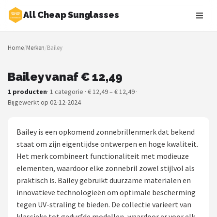
All Cheap Sunglasses
Zoeken
Home
/
Merken
/
Bailey
NAVIGATIE
Shop
Bailey vanaf € 12,49
1 producten
· 1 categorie · € 12,49 – € 12,49 ·
Merken
Bijgewerkt op 02-12-2024
Blog
Bailey is een opkomend zonnebrillenmerk dat bekend
Zonnebrillen
staat om zijn eigentijdse ontwerpen en hoge kwaliteit.
Het merk combineert functionaliteit met modieuze
Baby zonnebrillen
elementen, waardoor elke zonnebril zowel stijlvol als
praktisch is. Bailey gebruikt duurzame materialen en
Shop
innovatieve technologieën om optimale bescherming
tegen UV-straling te bieden. De collectie varieert van
POPULAIRE MERKEN
klassieke tot gedurfde modellen, waardoor er voor elk