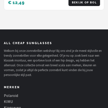
€ 12,49
BEKIJK OP BOL
ALL CHEAP SUNGLASSES
Welkom bij onze zonnebrillen webshop! Bij ons vind je de meest stijlvolle en
trendy zonnebrillen voor elke gelegenheid. Of je nu op zoek bent naar een
klassiek montuur, een sportieve look of een hip design, wij hebben het
allemaal. Onze collectie omvat een breed scala aan merken, kleuren en
vormen, zodat je altijd de perfecte zonnebril kunt vinden die bij jouw
persoonlijke stijl past.
MERKEN
Polaroid
KIMU
Kingseven