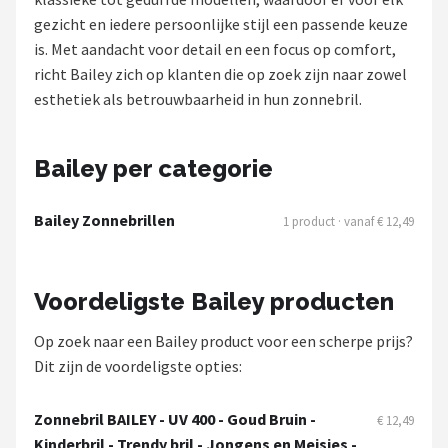
Polaroid
gezicht en iedere persoonlijke stijl een passende keuze
is. Met aandacht voor detail en een focus op comfort,
KIMU
richt Bailey zich op klanten die op zoek zijn naar zowel
esthetiek als betrouwbaarheid in hun zonnebril.
Kingseven
Sinner
Bailey per categorie
Montuurtjevoorjou
Bailey Zonnebrillen
1 product · vanaf € 12,49
Fako Fashion®
Voordeligste Bailey producten
Maesy
Op zoek naar een Bailey product voor een scherpe prijs?
Fako Sunglasses®
Dit zijn de voordeligste opties:
Guess
Zonnebril BAILEY - UV 400 - Goud Bruin -
€ 12,49
Kinderbril - Trendy bril - Jongens en Meisjes -