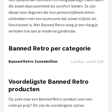
Polaroid
die zowel duurzaamheid als comfort bieden. Ze zijn
ideaal voor degenen die hun persoonlijkheid willen
KIMU
uitdrukken met een accessoire dat zowel stijlvol als
functioneel is. Met Banned Retro voeg je een vleugje
Kingseven
verleden toe aan je moderne garderobe.
Sinner
Banned Retro per categorie
Montuurtjevoorjou
Banned Retro Zonnebrillen
1 product · vanaf € 13,95
Fako Fashion®
Guess
Voordeligste Banned Retro
producten
Maesy
Op zoek naar een Banned Retro product voor een
Fako Sunglasses®
scherpe prijs? Dit zijn de voordeligste opties: