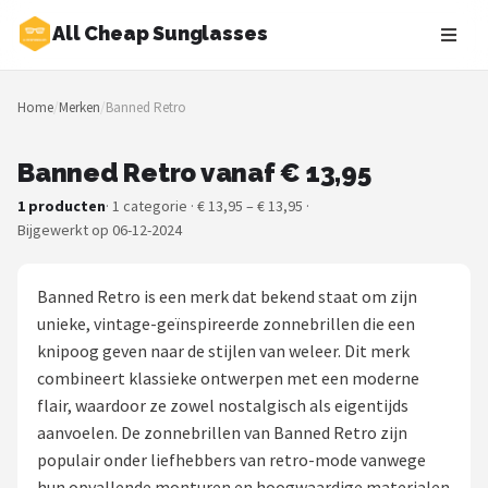
All Cheap Sunglasses
Zoeken
Home
/
Merken
/
Banned Retro
NAVIGATIE
Shop
Banned Retro vanaf € 13,95
1 producten
· 1 categorie · € 13,95 – € 13,95 ·
Merken
Bijgewerkt op 06-12-2024
Blog
Banned Retro is een merk dat bekend staat om zijn
Zonnebrillen
unieke, vintage-geïnspireerde zonnebrillen die een
knipoog geven naar de stijlen van weleer. Dit merk
Baby zonnebrillen
combineert klassieke ontwerpen met een moderne
flair, waardoor ze zowel nostalgisch als eigentijds
Shop
aanvoelen. De zonnebrillen van Banned Retro zijn
populair onder liefhebbers van retro-mode vanwege
POPULAIRE MERKEN
hun opvallende monturen en hoogwaardige materialen