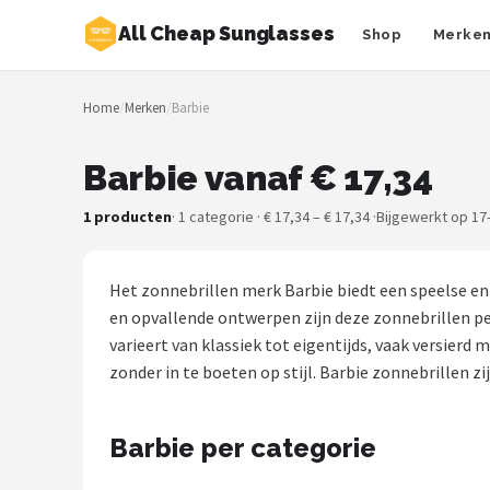
All Cheap Sunglasses
Shop
Merke
Zoeken
Home
/
Merken
/
Barbie
NAVIGATIE
Shop
Barbie vanaf € 17,34
Merken
1 producten
· 1 categorie · € 17,34 – € 17,34 ·
Bijgewerkt op 17
Blog
Het zonnebrillen merk Barbie biedt een speelse en 
Zonnebrillen
en opvallende ontwerpen zijn deze zonnebrillen pe
varieert van klassiek tot eigentijds, vaak versie
Baby zonnebrillen
zonder in te boeten op stijl. Barbie zonnebrillen zi
Shop
Barbie per categorie
POPULAIRE MERKEN