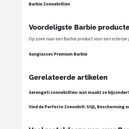
Barbie Zonnebrillen
Polaroid
KIMU
Voordeligste Barbie product
Kingseven
Op zoek naar een Barbie product voor een scherpe pr
Sinner
Sunglasses Premium Barbie
Montuurtjevoorjou
Fako Fashion®
Gerelateerde artikelen
Guess
Serengeti zonnebrillen: wat maakt ze bijzonder
Maesy
Vind de Perfecte Zonnebril: Stijl, Bescherming
Fako Sunglasses®