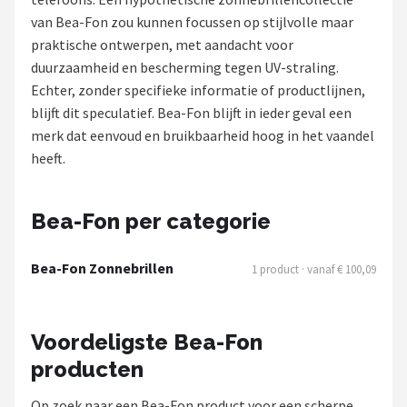
Polaroid
van Bea-Fon zou kunnen focussen op stijlvolle maar
praktische ontwerpen, met aandacht voor
KIMU
duurzaamheid en bescherming tegen UV-straling.
Echter, zonder specifieke informatie of productlijnen,
Kingseven
blijft dit speculatief. Bea-Fon blijft in ieder geval een
merk dat eenvoud en bruikbaarheid hoog in het vaandel
Sinner
heeft.
Montuurtjevoorjou
Bea-Fon per categorie
Fako Fashion®
Bea-Fon Zonnebrillen
1 product · vanaf € 100,09
Guess
Maesy
Voordeligste Bea-Fon
producten
Fako Sunglasses®
Op zoek naar een Bea-Fon product voor een scherpe