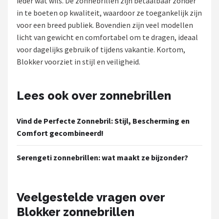
ieder wat wils. De zonnebrillen zijn betaalbaar zonder
Polaroid
in te boeten op kwaliteit, waardoor ze toegankelijk zijn
voor een breed publiek. Bovendien zijn veel modellen
KIMU
licht van gewicht en comfortabel om te dragen, ideaal
voor dagelijks gebruik of tijdens vakantie. Kortom,
Kingseven
Blokker voorziet in stijl en veiligheid.
Sinner
Lees ook over zonnebrillen
Montuurtjevoorjou
Vind de Perfecte Zonnebril: Stijl, Bescherming en
Fako Fashion®
Comfort gecombineerd!
Guess
Serengeti zonnebrillen: wat maakt ze bijzonder?
Maesy
Veelgestelde vragen over
Fako Sunglasses®
Blokker zonnebrillen