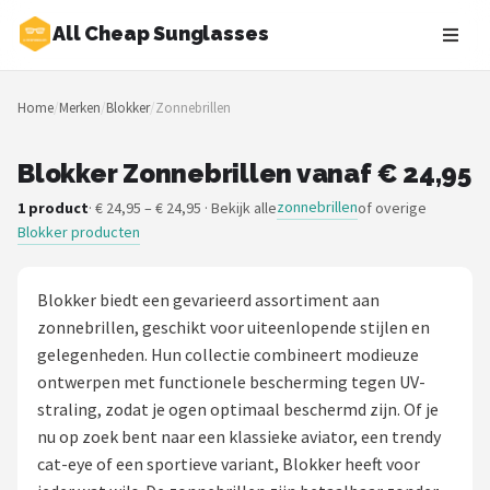
All Cheap Sunglasses
Zoeken
Home
/
Merken
/
Blokker
/
Zonnebrillen
NAVIGATIE
Shop
Blokker Zonnebrillen vanaf € 24,95
zonnebrillen
1 product
· € 24,95 – € 24,95 · Bekijk alle
of overige
Merken
Blokker producten
Blog
Blokker biedt een gevarieerd assortiment aan
Zonnebrillen
zonnebrillen, geschikt voor uiteenlopende stijlen en
gelegenheden. Hun collectie combineert modieuze
Baby zonnebrillen
ontwerpen met functionele bescherming tegen UV-
straling, zodat je ogen optimaal beschermd zijn. Of je
Shop
nu op zoek bent naar een klassieke aviator, een trendy
cat-eye of een sportieve variant, Blokker heeft voor
POPULAIRE MERKEN