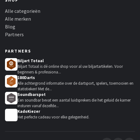
SHOP
Alle categorieën
Alle merken
Blog
Partners
PARTNERS
Biljart Totaal
Biljart Totaal is dé online shop voor al uw biljartartikelen. Voor
beginners & professiona...
180Darts
Alle achtergrond informatie over de dartsport, spelers, toernooien en
statistieken! Met de...
Soundbarspot
Een soundbar bevat een aantal luidsprekers die het geluid de kamer
insturen vanaf dezelfde...
KadoKiezer
🎁
Het perfecte cadeau voor elke gelegenheid.