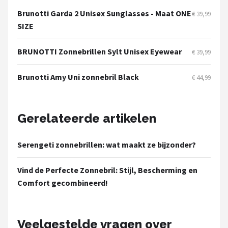
Zonnebril Dames
Brunotti Garda 2 Unisex Sunglasses - Maat ONE
€ 39,99
SIZE
Alle merken →
BRUNOTTI Zonnebrillen Sylt Unisex Eyewear
€ 39,99
Brunotti Amy Uni zonnebril Black
€ 44,99
Gerelateerde artikelen
Serengeti zonnebrillen: wat maakt ze bijzonder?
Vind de Perfecte Zonnebril: Stijl, Bescherming en
Comfort gecombineerd!
Veelgestelde vragen over