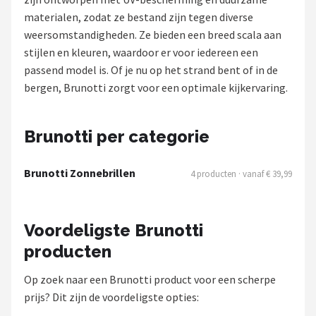
Polaroid
materialen, zodat ze bestand zijn tegen diverse
weersomstandigheden. Ze bieden een breed scala aan
KIMU
stijlen en kleuren, waardoor er voor iedereen een
passend model is. Of je nu op het strand bent of in de
Kingseven
bergen, Brunotti zorgt voor een optimale kijkervaring.
Sinner
Brunotti per categorie
Montuurtjevoorjou
Brunotti Zonnebrillen
4 producten · vanaf € 39,99
Fako Fashion®
Guess
Voordeligste Brunotti
producten
Maesy
Op zoek naar een Brunotti product voor een scherpe
Fako Sunglasses®
prijs? Dit zijn de voordeligste opties: