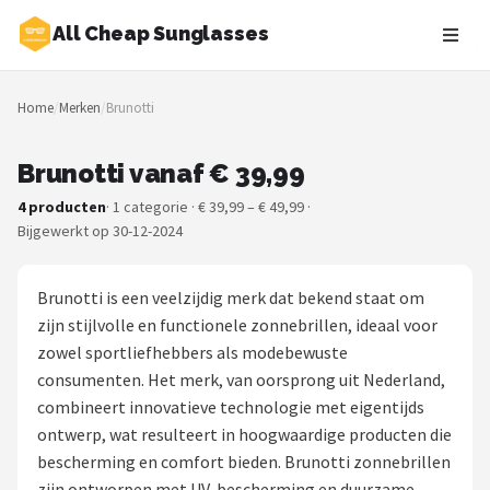
All Cheap Sunglasses
Zoeken
Home
/
Merken
/
Brunotti
NAVIGATIE
Shop
Brunotti vanaf € 39,99
4 producten
· 1 categorie · € 39,99 – € 49,99 ·
Merken
Bijgewerkt op 30-12-2024
Blog
Brunotti is een veelzijdig merk dat bekend staat om
Zonnebrillen
zijn stijlvolle en functionele zonnebrillen, ideaal voor
zowel sportliefhebbers als modebewuste
Baby zonnebrillen
consumenten. Het merk, van oorsprong uit Nederland,
combineert innovatieve technologie met eigentijds
Shop
ontwerp, wat resulteert in hoogwaardige producten die
bescherming en comfort bieden. Brunotti zonnebrillen
POPULAIRE MERKEN
zijn ontworpen met UV-bescherming en duurzame