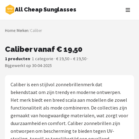
All Cheap Sunglasses
Zoeken
Home
/
Merken
/
Caliber
NAVIGATIE
Shop
Caliber vanaf € 19,50
1 producten
· 1 categorie · € 19,50 – € 19,50 ·
Merken
Bijgewerkt op 30-04-2025
Blog
Caliber is een stijlvol zonnebrillenmerk dat
Zonnebrillen
bekendstaat om zijn trendy en moderne ontwerpen.
Het merk biedt een breed scala aan modellen die zowel
Baby zonnebrillen
functionaliteit als mode combineren. De collecties zijn
gemaakt van hoogwaardige materialen, wat zorgt voor
Shop
duurzaamheid en comfort. Caliber zonnebrillen zijn
ontworpen om bescherming te bieden tegen UV-
POPULAIRE MERKEN
straling, terwijl ze tegelijkertijd een opvallend