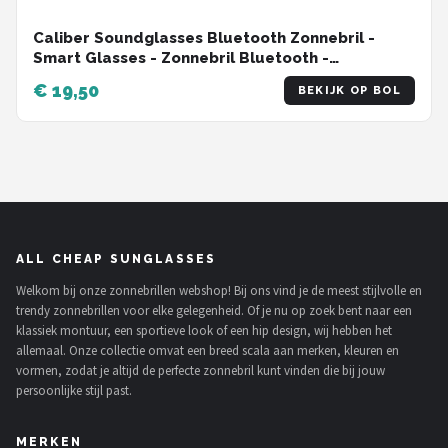
Caliber Soundglasses Bluetooth Zonnebril -
Smart Glasses - Zonnebril Bluetooth -
Ingebouwde Speakers voor muziek - handsfree
€ 19,50
BEKIJK OP BOL
bellen - Gepolariseerd Glas - Lichtgewicht 31
gram - 6 uur speeltijd - Heren en Dames -
Zwarte glazen - Mat Zwart montuur
ALL CHEAP SUNGLASSES
Welkom bij onze zonnebrillen webshop! Bij ons vind je de meest stijlvolle en
trendy zonnebrillen voor elke gelegenheid. Of je nu op zoek bent naar een
klassiek montuur, een sportieve look of een hip design, wij hebben het
allemaal. Onze collectie omvat een breed scala aan merken, kleuren en
vormen, zodat je altijd de perfecte zonnebril kunt vinden die bij jouw
persoonlijke stijl past.
MERKEN