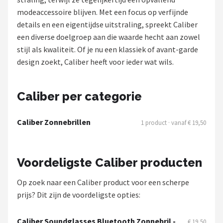
Polaroid
modeaccessoire blijven. Met een focus op verfijnde
details en een eigentijdse uitstraling, spreekt Caliber
KIMU
een diverse doelgroep aan die waarde hecht aan zowel
stijl als kwaliteit. Of je nu een klassiek of avant-garde
Kingseven
design zoekt, Caliber heeft voor ieder wat wils.
Sinner
Caliber per categorie
Montuurtjevoorjou
Caliber Zonnebrillen
1 product · vanaf € 19,50
Fako Fashion®
Maesy
Voordeligste Caliber producten
Fako Sunglasses®
Op zoek naar een Caliber product voor een scherpe
prijs? Dit zijn de voordeligste opties:
Guess
Caliber Soundglasses Bluetooth Zonnebril -
€ 19,50