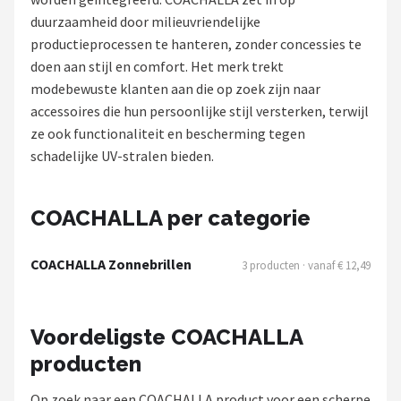
Polaroid
duurzaamheid door milieuvriendelijke
productieprocessen te hanteren, zonder concessies te
KIMU
doen aan stijl en comfort. Het merk trekt
modebewuste klanten aan die op zoek zijn naar
Kingseven
accessoires die hun persoonlijke stijl versterken, terwijl
ze ook functionaliteit en bescherming tegen
Sinner
schadelijke UV-stralen bieden.
Montuurtjevoorjou
COACHALLA per categorie
Fako Fashion®
COACHALLA Zonnebrillen
3 producten · vanaf € 12,49
Guess
Maesy
Voordeligste COACHALLA
producten
Fako Sunglasses®
Op zoek naar een COACHALLA product voor een scherpe