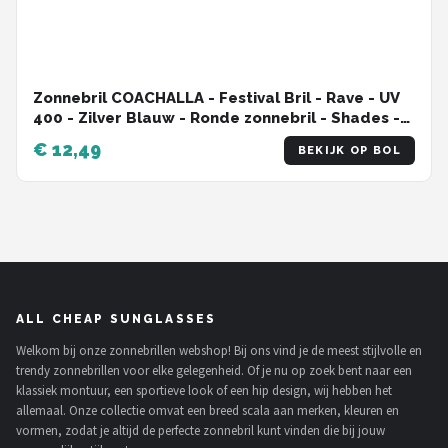
Zonnebril COACHALLA - Festival Bril - Rave - UV
400 - Zilver Blauw - Ronde zonnebril - Shades -
Unisex - Volwassen
€ 12,49
BEKIJK OP BOL
ALL CHEAP SUNGLASSES
Welkom bij onze zonnebrillen webshop! Bij ons vind je de meest stijlvolle en
trendy zonnebrillen voor elke gelegenheid. Of je nu op zoek bent naar een
klassiek montuur, een sportieve look of een hip design, wij hebben het
allemaal. Onze collectie omvat een breed scala aan merken, kleuren en
vormen, zodat je altijd de perfecte zonnebril kunt vinden die bij jouw