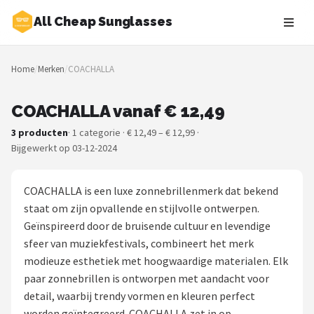
All Cheap Sunglasses
Zoeken
Home
/
Merken
/
COACHALLA
NAVIGATIE
Shop
COACHALLA vanaf € 12,49
3 producten
· 1 categorie · € 12,49 – € 12,99 ·
Merken
Bijgewerkt op 03-12-2024
Blog
COACHALLA is een luxe zonnebrillenmerk dat bekend
Zonnebrillen
staat om zijn opvallende en stijlvolle ontwerpen.
Geïnspireerd door de bruisende cultuur en levendige
Baby zonnebrillen
sfeer van muziekfestivals, combineert het merk
modieuze esthetiek met hoogwaardige materialen. Elk
Shop
paar zonnebrillen is ontworpen met aandacht voor
detail, waarbij trendy vormen en kleuren perfect
POPULAIRE MERKEN
worden geïntegreerd. COACHALLA zet in op