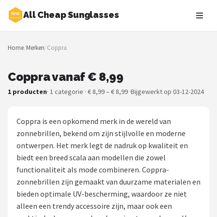
All Cheap Sunglasses
Zoeken
Home
/
Merken
/
Coppra
NAVIGATIE
Shop
Coppra vanaf € 8,99
1 producten
· 1 categorie · € 8,99 – € 8,99 ·
Bijgewerkt op 03-12-2024
Merken
Blog
Coppra is een opkomend merk in de wereld van
zonnebrillen, bekend om zijn stijlvolle en moderne
Zonnebrillen
ontwerpen. Het merk legt de nadruk op kwaliteit en
biedt een breed scala aan modellen die zowel
Baby zonnebrillen
functionaliteit als mode combineren. Coppra-
zonnebrillen zijn gemaakt van duurzame materialen en
Shop
bieden optimale UV-bescherming, waardoor ze niet
POPULAIRE MERKEN
alleen een trendy accessoire zijn, maar ook een