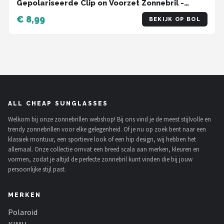
Gepolariseerde Clip on Voorzet Zonnebril -
Zwart
€ 8,99
BEKIJK OP BOL
ALL CHEAP SUNGLASSES
Welkom bij onze zonnebrillen webshop! Bij ons vind je de meest stijlvolle en
trendy zonnebrillen voor elke gelegenheid. Of je nu op zoek bent naar een
klassiek montuur, een sportieve look of een hip design, wij hebben het
allemaal. Onze collectie omvat een breed scala aan merken, kleuren en
vormen, zodat je altijd de perfecte zonnebril kunt vinden die bij jouw
persoonlijke stijl past.
MERKEN
Polaroid