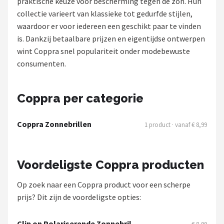
praktische keuze voor bescherming tegen de zon. Hun
Polaroid
collectie varieert van klassieke tot gedurfde stijlen,
waardoor er voor iedereen een geschikt paar te vinden
KIMU
is. Dankzij betaalbare prijzen en eigentijdse ontwerpen
wint Coppra snel populariteit onder modebewuste
Kingseven
consumenten.
Sinner
Coppra per categorie
Montuurtjevoorjou
Coppra Zonnebrillen
1 product · vanaf € 8,99
Fako Fashion®
Guess
Voordeligste Coppra producten
Maesy
Op zoek naar een Coppra product voor een scherpe
prijs? Dit zijn de voordeligste opties:
Fako Sunglasses®
Clip on Polariserende Zonnebril -