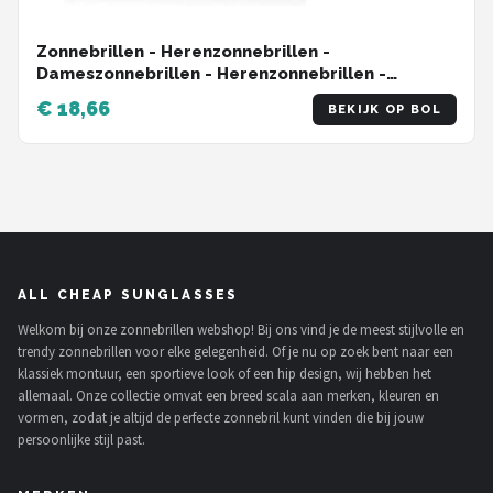
Zonnebrillen - Herenzonnebrillen -
Dameszonnebrillen - Herenzonnebrillen -
Gepolariseerde zonnebril voor mannen en
€ 18,66
BEKIJK OP BOL
vrouwen, UV400-bescherming, Vizier, Vintage
stijl, Autorijden, Fietsen, Sport, Vissen, Reizen,
Zonnebrillen, Zwart
ALL CHEAP SUNGLASSES
Welkom bij onze zonnebrillen webshop! Bij ons vind je de meest stijlvolle en
trendy zonnebrillen voor elke gelegenheid. Of je nu op zoek bent naar een
klassiek montuur, een sportieve look of een hip design, wij hebben het
allemaal. Onze collectie omvat een breed scala aan merken, kleuren en
vormen, zodat je altijd de perfecte zonnebril kunt vinden die bij jouw
persoonlijke stijl past.