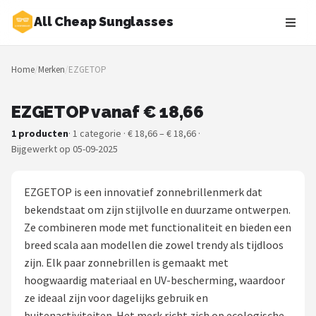
All Cheap Sunglasses
Zoeken
Home
/
Merken
/
EZGETOP
NAVIGATIE
Shop
EZGETOP vanaf € 18,66
1 producten
· 1 categorie · € 18,66 – € 18,66 ·
Merken
Bijgewerkt op 05-09-2025
Blog
EZGETOP is een innovatief zonnebrillenmerk dat
Zonnebrillen
bekendstaat om zijn stijlvolle en duurzame ontwerpen.
Ze combineren mode met functionaliteit en bieden een
Baby zonnebrillen
breed scala aan modellen die zowel trendy als tijdloos
zijn. Elk paar zonnebrillen is gemaakt met
Shop
hoogwaardig materiaal en UV-bescherming, waardoor
ze ideaal zijn voor dagelijks gebruik en
POPULAIRE MERKEN
buitenactiviteiten. Het merk richt zich op ecologische