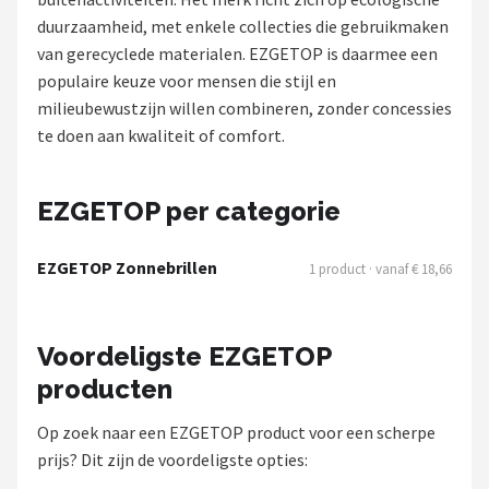
Polaroid
duurzaamheid, met enkele collecties die gebruikmaken
van gerecyclede materialen. EZGETOP is daarmee een
KIMU
populaire keuze voor mensen die stijl en
milieubewustzijn willen combineren, zonder concessies
Kingseven
te doen aan kwaliteit of comfort.
Sinner
EZGETOP per categorie
Montuurtjevoorjou
EZGETOP Zonnebrillen
1 product · vanaf € 18,66
Fako Fashion®
Maesy
Voordeligste EZGETOP
producten
Guess
Op zoek naar een EZGETOP product voor een scherpe
Fako Sunglasses®
prijs? Dit zijn de voordeligste opties: