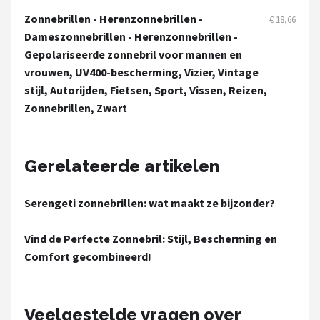
Serengeti
Zonnebrillen - Herenzonnebrillen -
€ 18,66
Dameszonnebrillen - Herenzonnebrillen -
Alle merken →
Gepolariseerde zonnebril voor mannen en
vrouwen, UV400-bescherming, Vizier, Vintage
stijl, Autorijden, Fietsen, Sport, Vissen, Reizen,
Zonnebrillen, Zwart
Gerelateerde artikelen
Serengeti zonnebrillen: wat maakt ze bijzonder?
Vind de Perfecte Zonnebril: Stijl, Bescherming en
Comfort gecombineerd!
Veelgestelde vragen over