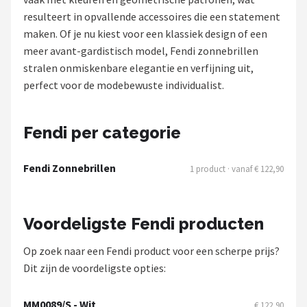
Polaroid
resulteert in opvallende accessoires die een statement
maken. Of je nu kiest voor een klassiek design of een
KIMU
meer avant-gardistisch model, Fendi zonnebrillen
stralen onmiskenbare elegantie en verfijning uit,
Kingseven
perfect voor de modebewuste individualist.
Sinner
Fendi per categorie
Montuurtjevoorjou
Fendi Zonnebrillen
1 product · vanaf € 122,90
Fako Fashion®
Guess
Voordeligste Fendi producten
Maesy
Op zoek naar een Fendi product voor een scherpe prijs?
Dit zijn de voordeligste opties:
Fako Sunglasses®
MM0089/S - Wit
€ 122,90