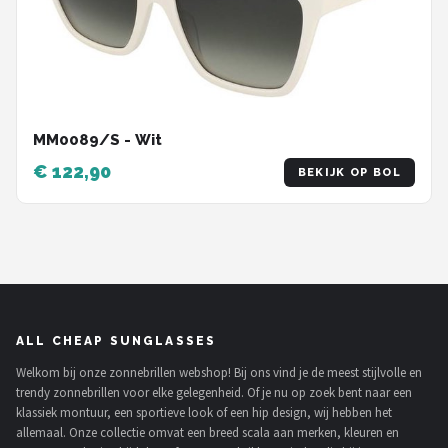
MM0089/S - Wit
€ 122,90
BEKIJK OP BOL
ALL CHEAP SUNGLASSES
Welkom bij onze zonnebrillen webshop! Bij ons vind je de meest stijlvolle en
trendy zonnebrillen voor elke gelegenheid. Of je nu op zoek bent naar een
klassiek montuur, een sportieve look of een hip design, wij hebben het
allemaal. Onze collectie omvat een breed scala aan merken, kleuren en