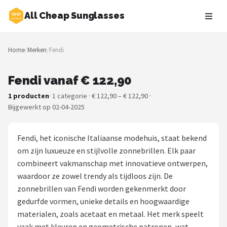
All Cheap Sunglasses
Zoeken
Home
/
Merken
/
Fendi
NAVIGATIE
Shop
Fendi vanaf € 122,90
1 producten
· 1 categorie · € 122,90 – € 122,90 ·
Merken
Bijgewerkt op 02-04-2025
Blog
Fendi, het iconische Italiaanse modehuis, staat bekend
Zonnebrillen
om zijn luxueuze en stijlvolle zonnebrillen. Elk paar
combineert vakmanschap met innovatieve ontwerpen,
Baby zonnebrillen
waardoor ze zowel trendy als tijdloos zijn. De
zonnebrillen van Fendi worden gekenmerkt door
Shop
gedurfde vormen, unieke details en hoogwaardige
materialen, zoals acetaat en metaal. Het merk speelt
POPULAIRE MERKEN
vaak met kleuren en geometrische patronen, wat