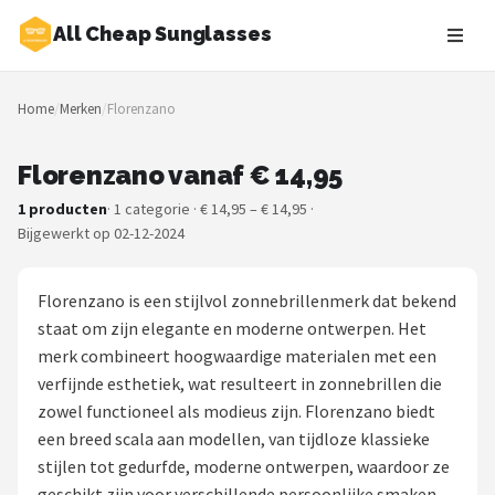
All Cheap Sunglasses
Zoeken
Home
/
Merken
/
Florenzano
NAVIGATIE
Shop
Florenzano vanaf € 14,95
1 producten
· 1 categorie · € 14,95 – € 14,95 ·
Merken
Bijgewerkt op 02-12-2024
Blog
Florenzano is een stijlvol zonnebrillenmerk dat bekend
Zonnebrillen
staat om zijn elegante en moderne ontwerpen. Het
merk combineert hoogwaardige materialen met een
Baby zonnebrillen
verfijnde esthetiek, wat resulteert in zonnebrillen die
zowel functioneel als modieus zijn. Florenzano biedt
Shop
een breed scala aan modellen, van tijdloze klassieke
stijlen tot gedurfde, moderne ontwerpen, waardoor ze
POPULAIRE MERKEN
geschikt zijn voor verschillende persoonlijke smaken