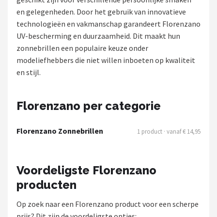
Polaroid
en gelegenheden. Door het gebruik van innovatieve
technologieën en vakmanschap garandeert Florenzano
KIMU
UV-bescherming en duurzaamheid. Dit maakt hun
zonnebrillen een populaire keuze onder
Kingseven
modeliefhebbers die niet willen inboeten op kwaliteit
en stijl.
Sinner
Montuurtjevoorjou
Florenzano per categorie
Fako Fashion®
Florenzano Zonnebrillen
1 product · vanaf € 14,95
Guess
Voordeligste Florenzano
Maesy
producten
Fako Sunglasses®
Op zoek naar een Florenzano product voor een scherpe
prijs? Dit zijn de voordeligste opties: