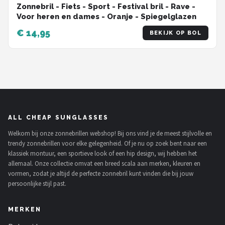
Zonnebril - Fiets - Sport - Festival bril - Rave -
Voor heren en dames - Oranje - Spiegelglazen
€ 14,95
BEKIJK OP BOL
ALL CHEAP SUNGLASSES
Welkom bij onze zonnebrillen webshop! Bij ons vind je de meest stijlvolle en
trendy zonnebrillen voor elke gelegenheid. Of je nu op zoek bent naar een
klassiek montuur, een sportieve look of een hip design, wij hebben het
allemaal. Onze collectie omvat een breed scala aan merken, kleuren en
vormen, zodat je altijd de perfecte zonnebril kunt vinden die bij jouw
persoonlijke stijl past.
MERKEN