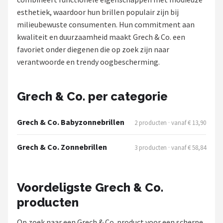
Polaroid
esthetiek, waardoor hun brillen populair zijn bij
milieubewuste consumenten. Hun commitment aan
KIMU
kwaliteit en duurzaamheid maakt Grech & Co. een
favoriet onder diegenen die op zoek zijn naar
Kingseven
verantwoorde en trendy oogbescherming.
Sinner
Grech & Co. per categorie
Montuurtjevoorjou
Grech & Co. Babyzonnebrillen
2 producten · vanaf € 13,90
Fako Fashion®
Grech & Co. Zonnebrillen
3 producten · vanaf € 58,84
Guess
Maesy
Voordeligste Grech & Co.
producten
Fako Sunglasses®
Op zoek naar een Grech & Co. product voor een scherpe