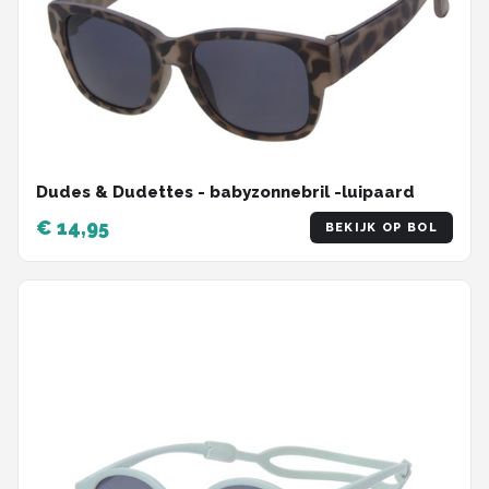
Dudes & Dudettes - babyzonnebril -luipaard
€ 14,95
BEKIJK OP BOL