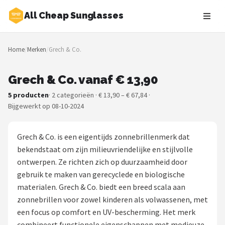
All Cheap Sunglasses
Zoeken
Home
/
Merken
/
Grech & Co.
NAVIGATIE
Shop
Grech & Co. vanaf € 13,90
5 producten
· 2 categorieën · € 13,90 – € 67,84 ·
Merken
Bijgewerkt op 08-10-2024
Blog
Grech & Co. is een eigentijds zonnebrillenmerk dat
Zonnebrillen
bekendstaat om zijn milieuvriendelijke en stijlvolle
ontwerpen. Ze richten zich op duurzaamheid door
Baby zonnebrillen
gebruik te maken van gerecyclede en biologische
materialen. Grech & Co. biedt een breed scala aan
Shop
zonnebrillen voor zowel kinderen als volwassenen, met
een focus op comfort en UV-bescherming. Het merk
POPULAIRE MERKEN
combineert functionele eigenschappen met modieuze