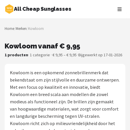
All Cheap Sunglasses
Zoeken
Home
/
Merken
/
Kowloom
NAVIGATIE
Shop
Kowloom vanaf € 9,95
1 producten
· 1 categorie · € 9,95 – € 9,95 ·
Bijgewerkt op 17-01-2026
Merken
Blog
Kowloom is een opkomend zonnebrillenmerk dat
bekendstaat om zijn stijlvolle en duurzame ontwerpen.
Zonnebrillen
Met een focus op kwaliteit en innovatie, biedt
Kowloom een breed scala aan modellen die zowel
Baby zonnebrillen
modieus als functioneel zijn. De brillen zijn gemaakt
van hoogwaardige materialen, wat zorgt voor comfort
Shop
en langdurige bescherming tegen UV-stralen.
POPULAIRE MERKEN
Kowloom richt zich op milieuvriendelijkheid door het