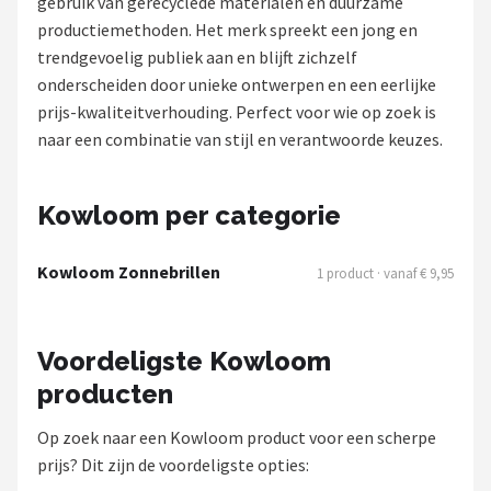
gebruik van gerecyclede materialen en duurzame
Polaroid
productiemethoden. Het merk spreekt een jong en
trendgevoelig publiek aan en blijft zichzelf
KIMU
onderscheiden door unieke ontwerpen en een eerlijke
prijs-kwaliteitverhouding. Perfect voor wie op zoek is
Kingseven
naar een combinatie van stijl en verantwoorde keuzes.
Sinner
Kowloom per categorie
Montuurtjevoorjou
Kowloom Zonnebrillen
1 product · vanaf € 9,95
Fako Fashion®
Guess
Voordeligste Kowloom
producten
Maesy
Op zoek naar een Kowloom product voor een scherpe
Fako Sunglasses®
prijs? Dit zijn de voordeligste opties: