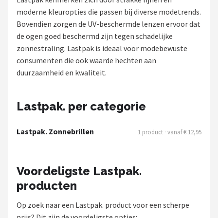
Polaroid
moderne kleuropties die passen bij diverse modetrends.
Bovendien zorgen de UV-beschermde lenzen ervoor dat
KIMU
de ogen goed beschermd zijn tegen schadelijke
zonnestraling. Lastpak is ideaal voor modebewuste
Kingseven
consumenten die ook waarde hechten aan
duurzaamheid en kwaliteit.
Sinner
Montuurtjevoorjou
Lastpak. per categorie
Fako Fashion®
Lastpak. Zonnebrillen
1 product · vanaf € 12,95
Guess
Voordeligste Lastpak.
Maesy
producten
Fako Sunglasses®
Op zoek naar een Lastpak. product voor een scherpe
prijs? Dit zijn de voordeligste opties: