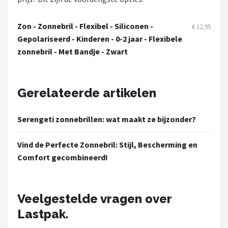
Zonnebril Dames
Zon - Zonnebril - Flexibel - Siliconen -
€ 12,95
Alle merken →
Gepolariseerd - Kinderen - 0-2 jaar - Flexibele
zonnebril - Met Bandje - Zwart
Gerelateerde artikelen
Serengeti zonnebrillen: wat maakt ze bijzonder?
Vind de Perfecte Zonnebril: Stijl, Bescherming en
Comfort gecombineerd!
Veelgestelde vragen over
Lastpak.