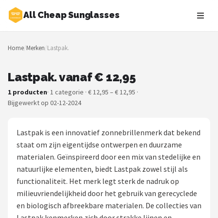
All Cheap Sunglasses
Zoeken
Home
/
Merken
/
Lastpak.
NAVIGATIE
Shop
Lastpak. vanaf € 12,95
1 producten
· 1 categorie · € 12,95 – € 12,95 ·
Merken
Bijgewerkt op 02-12-2024
Blog
Lastpak is een innovatief zonnebrillenmerk dat bekend
Zonnebrillen
staat om zijn eigentijdse ontwerpen en duurzame
materialen. Geïnspireerd door een mix van stedelijke en
Baby zonnebrillen
natuurlijke elementen, biedt Lastpak zowel stijl als
functionaliteit. Het merk legt sterk de nadruk op
Shop
milieuvriendelijkheid door het gebruik van gerecyclede
en biologisch afbreekbare materialen. De collecties van
POPULAIRE MERKEN
Lastpak kenmerken zich door strakke lijnen en